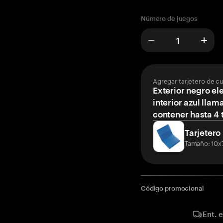
Número de juegos
Agregar tarjetero de c
Exterior negro el
interior azul llam
contener hasta 4 t
Tarjetero
Tamaño: 10x
Código promocional
Ent. 