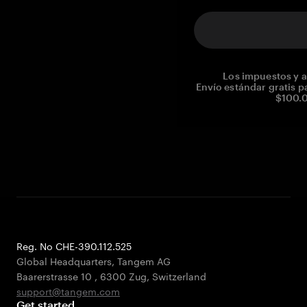
Los impuestos y a
Envío estándar gratis p
$100.0
Reg. No CHE-390.112.525
Global Headquarters, Tangem AG
Baarerstrasse 10
,
6300 Zug
,
Switzerland
support@tangem.com
Get started