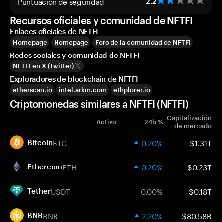
Puntuación de seguridad
2.2
Recursos oficiales y comunidad de NFTFI
Enlaces oficiales de NFTFI
Homepage
Homepage
Foro de la comunidad de NFTFI
Redes sociales y comunidad de NFTFI
NFTFI en X (Twitter)
Exploradores de blockchain de NFTFI
etherscan.io
intel.arkm.com
ethplorer.io
Criptomonedas similares a NFTFI (NFTFI)
Capitalización
Activo
24h %
de mercado
BTC
0.20%
$1.31T
Bitcoin
ETH
0.20%
$0.23T
Ethereum
USDT
0.00%
$0.18T
Tether
BNB
2.20%
$80.58B
BNB