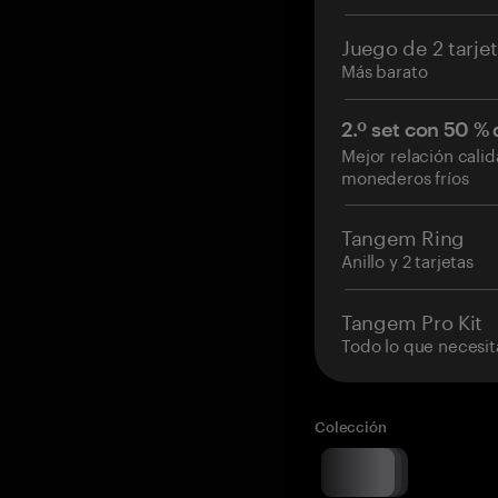
Juego de 2 tarje
Más barato
2.º set con 50 %
Mejor relación cali
monederos fríos
Tangem Ring
Anillo y 2 tarjetas
Tangem Pro Kit
Todo lo que necesit
Colección