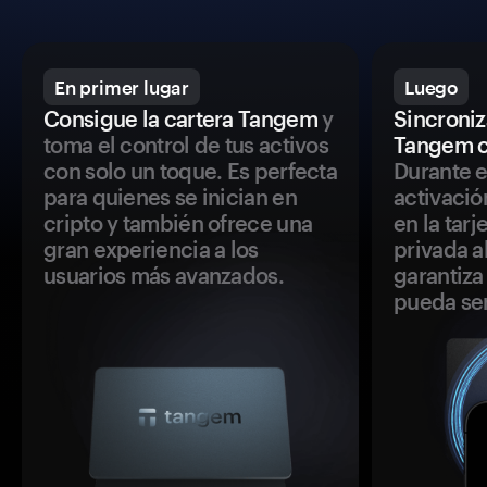
En primer lugar
Luego
Consigue la cartera Tangem
y
Sincroniza
toma el control de tus activos
Tangem c
con solo un toque. Es perfecta
Durante e
para quienes se inician en
activació
cripto y también ofrece una
en la tar
gran experiencia a los
privada a
usuarios más avanzados.
garantiza 
pueda se