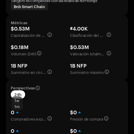
Tangem es compatible con las redes de NFPrompt
Bnb Smart Chain
Métricas
$0.53M
#4.00K
Capitalización de mercado
Clasificación del mercado
$0.18M
$0.53M
Volumen (24h)
Valoración totalmente diluida
1B NFP
1B NFP
Suministro en circulación
Suministro máximo
Perspectivas
24h
1w
1m
0
$0
Compradores experimentados
Presión de compra
0
$0