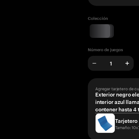
Colección
Número de juegos
Agregar tarjetero de c
Exterior negro el
interior azul llam
contener hasta 4 t
Tarjetero
Tamaño: 10x