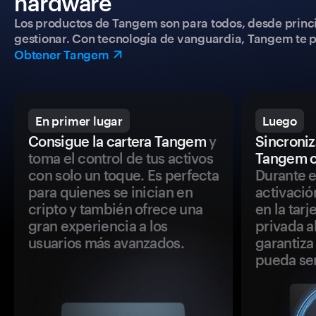
hardware
Los productos de Tangem son para todos, desde princip
gestionar. Con tecnología de vanguardia, Tangem te pe
Obtener Tangem
En primer lugar
Luego
Consigue la cartera Tangem
y
Sincroniza
toma el control de tus activos
Tangem c
con solo un toque. Es perfecta
Durante e
para quienes se inician en
activació
cripto y también ofrece una
en la tar
gran experiencia a los
privada a
usuarios más avanzados.
garantiza 
pueda se