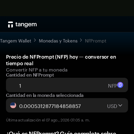
Tangem Wallet
Monedas y Tokens
NFPrompt
Precio de NFPrompt (NFP) hoy — conversor en
tiempo real
Convertir NFP a tu moneda
Cantidad en NFPrompt
NFP
Cantidad en la moneda seleccionada
USD
Última actualización el 07 ago., 2026 07:05 a. m.
¿Qué es NFPrompt? Guía completa sobre