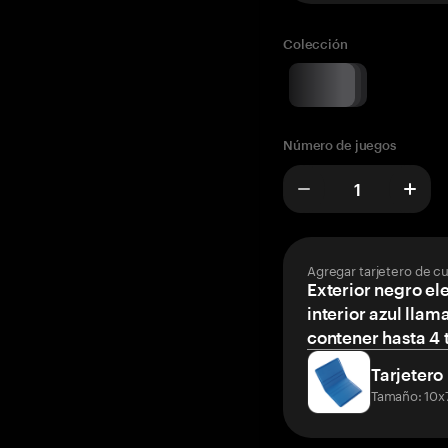
Colección
Número de juegos
Agregar tarjetero de c
Exterior negro el
interior azul llam
contener hasta 4 t
Tarjetero
Tamaño: 10x