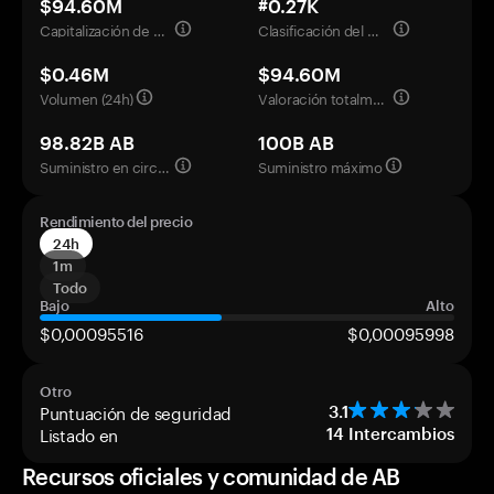
$94.60M
#0.27K
Capitalización de mercado
Clasificación del mercado
$0.46M
$94.60M
Volumen (24h)
Valoración totalmente diluida
98.82B AB
100B AB
Suministro en circulación
Suministro máximo
Rendimiento del precio
24h
1m
Todo
Bajo
Alto
$0,00095516
$0,00095998
Otro
Puntuación de seguridad
3.1
Listado en
14
Intercambios
Recursos oficiales y comunidad de AB