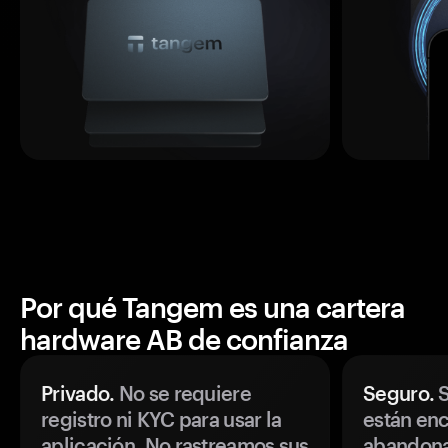
Por qué Tangem es una cartera
hardware AB de confianza
Privado.
No se requiere
Seguro.
S
registro ni KYC para usar la
están enc
aplicación. No rastreamos sus
abandonan