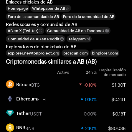
Enlaces oficiales de AB
Homepage
Whitepaper de AB
Foro de la comunidad de AB
Foro de la comunidad de AB
Redes sociales y comunidad de AB
AB en X (Twitter)
Comunidad de AB en Facebook
Comunidad de AB en Reddit
Telegram
Exploradores de blockchain de AB
explorer.newtonproject.org
bscscan.com
binplorer.com
Criptomonedas similares a AB (AB)
Capitalización
Activo
24h %
de mercado
BTC
-0.10%
$1.30T
Bitcoin
ETH
0.10%
$0.23T
Ethereum
USDT
0.00%
$0.18T
Tether
BNB
2.10%
$80.03B
BNB