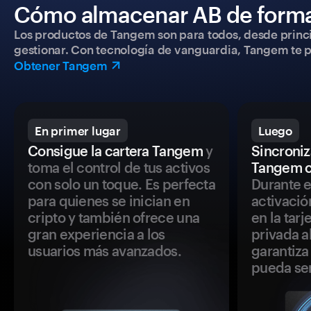
Cómo almacenar AB de forma
Los productos de Tangem son para todos, desde princip
gestionar. Con tecnología de vanguardia, Tangem te pe
Obtener Tangem
En primer lugar
Luego
Consigue la cartera Tangem
y
Sincroniza
toma el control de tus activos
Tangem c
con solo un toque. Es perfecta
Durante e
para quienes se inician en
activació
cripto y también ofrece una
en la tar
gran experiencia a los
privada a
usuarios más avanzados.
garantiza 
pueda se