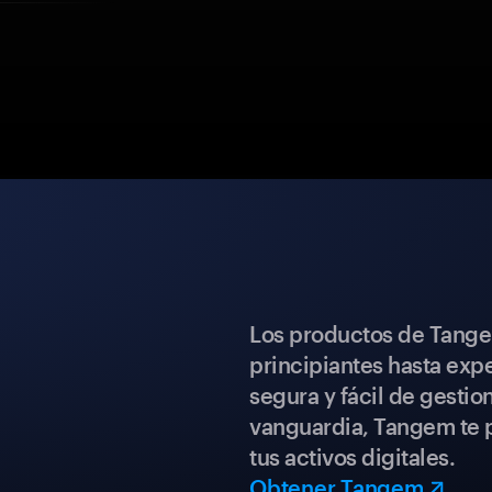
Los productos de Tange
principiantes hasta expe
segura y fácil de gestio
vanguardia, Tangem te p
tus activos digitales.
Obtener Tangem