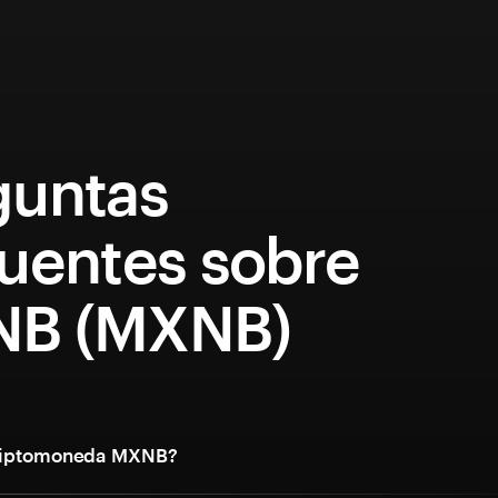
guntas
cuentes sobre
B (MXNB)
criptomoneda MXNB?