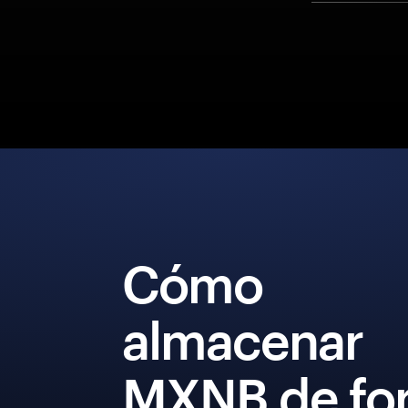
Cómo
almacenar
MXNB de fo