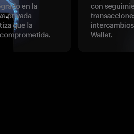
egrado en la
con seguimie
ve privada
transaccione
tiza que la
intercambios
r comprometida.
Wallet.