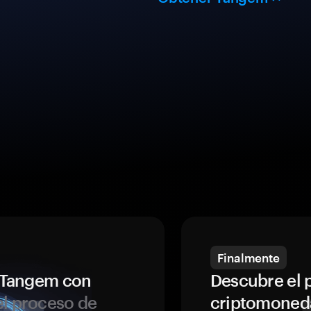
Finalmente
a Tangem con
Descubre el 
l proceso de
criptomoned