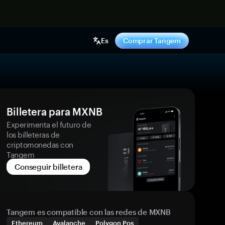
hora
Es
Comprar Tangem
Billetera para MXNB
Experimenta el futuro de
los billeteras de
criptomonedas con
Tangem
Conseguir billetera
Tangem es compatible con las redes de MXNB
Ethereum
Avalanche
Polygon Pos