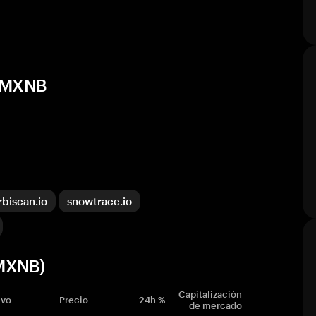
e MXNB
rbiscan.io
snowtrace.io
(MXNB)
Capitalización
ivo
Precio
24h %
de mercado