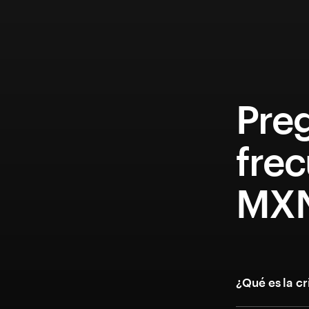
Pre
fre
MXN
¿Qué es la 