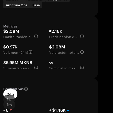
Arbitrum One
Base
Métricas
$2.08M
#2.16K
Capitalización de mercado
Clasificación del mercado
$0.97K
$2.08M
Volumen (24h)
Valoración totalmente diluida
35.95M MXNB
∞
Suministro en circulación
Suministro máximo
Perspectivas
24h
1w
1m
- 6
+ $1.46K