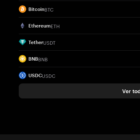
BTC
Bitcoin
ETH
Ethereum
USDT
Tether
BNB
BNB
USDC
USDC
Ver to