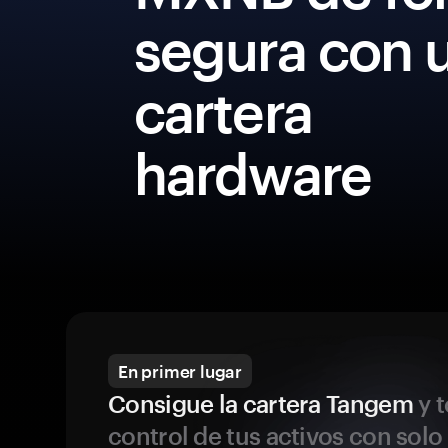
segura con 
cartera
hardware
En primer lugar
Consigue la cartera Tangem
y t
control de tus activos con solo