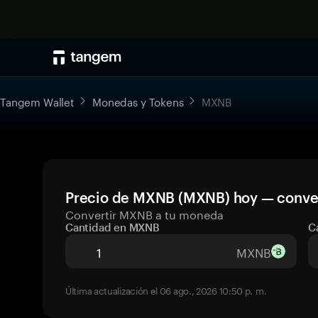
Tangem Wallet
Monedas y Tokens
MXNB
Precio de MXNB (MXNB) hoy — conver
Convertir MXNB a tu moneda
Cantidad en MXNB
C
MXNB
Última actualización el 06 ago., 2026 10:50 p. m.