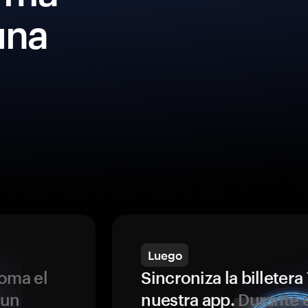
una
Luego
oma el
Sincroniza la billeter
 un
nuestra app.
Durante e