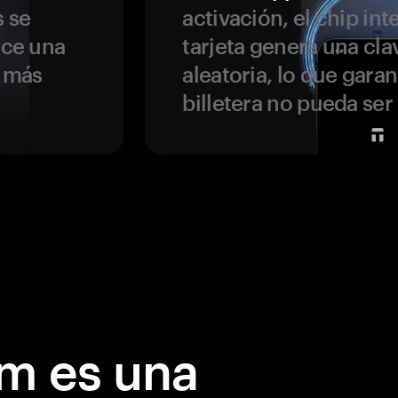
s se
activación, el chip int
ece una
tarjeta genera una cla
s más
aleatoria, lo que garan
billetera no pueda se
m es una