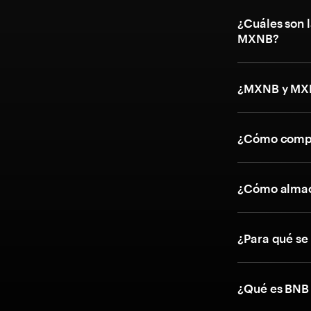
¿Cuáles son l
MXNB?
¿MXNB y MXN
¿Cómo compr
¿Cómo almac
¿Para qué se
¿Qué es BNB 