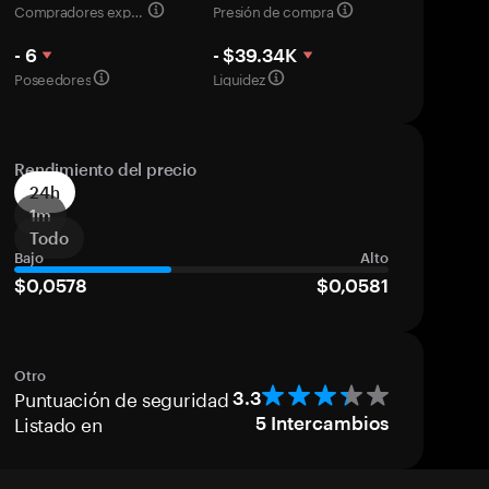
Compradores experimentados
Presión de compra
- 6
- $39.34K
Poseedores
Liquidez
Rendimiento del precio
24h
1m
Todo
Bajo
Alto
$0,0578
$0,0581
Otro
Puntuación de seguridad
3.3
Listado en
5
Intercambios