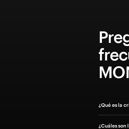
Pre
fre
MOM
¿Qué es la 
¿Cuáles son l