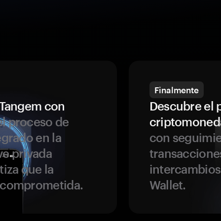
Finalmente
a Tangem con
Descubre el 
l proceso de
criptomoned
egrado en la
con seguimie
ve privada
transaccione
tiza que la
intercambios
r comprometida.
Wallet.