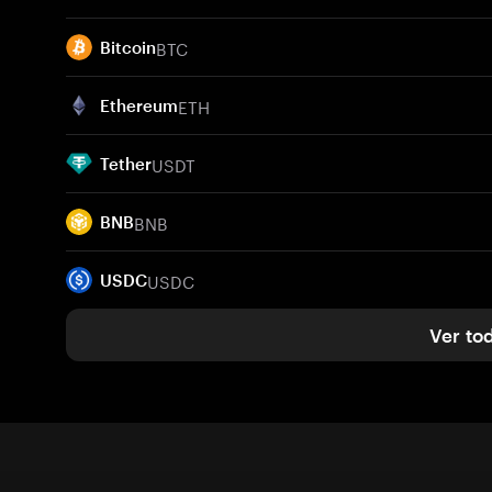
BTC
Bitcoin
ETH
Ethereum
USDT
Tether
BNB
BNB
USDC
USDC
Ver to