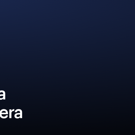
a
era