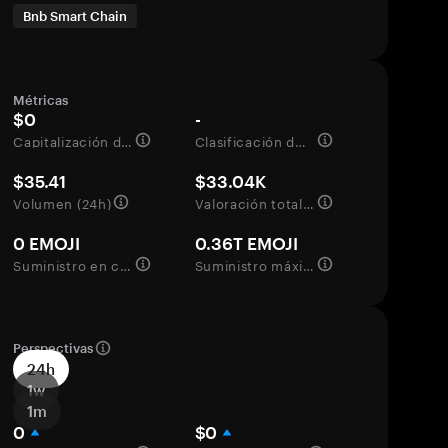
Bnb Smart Chain
Métricas
$0
-
Capitalización de mercado
Clasificación del mercado
$35.41
$33.04K
Volumen (24h)
Valoración totalmente diluida
0 EMOJI
0.36T EMOJI
Suministro en circulación
Suministro máximo
Perspectivas
24h
1w
1m
0
$0