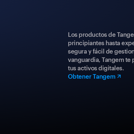
Los productos de Tange
principiantes hasta expe
segura y fácil de gestio
vanguardia, Tangem te p
tus activos digitales.
Obtener Tangem