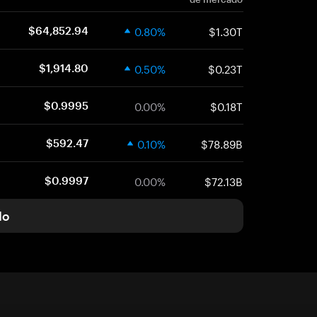
0.80%
$1.30T
$64,852.94
0.50%
$0.23T
$1,914.80
0.00%
$0.18T
$0.9995
0.10%
$78.89B
$592.47
0.00%
$72.13B
$0.9997
do