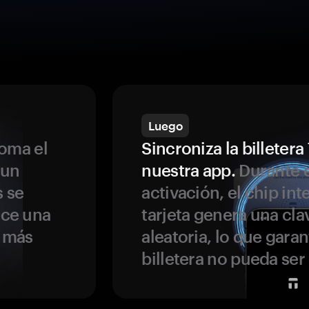
Luego
oma el
Sincroniza la billeter
 un
nuestra app.
Durante e
s se
activación, el chip int
ece una
tarjeta genera una cla
s más
aleatoria, lo que garan
billetera no pueda se