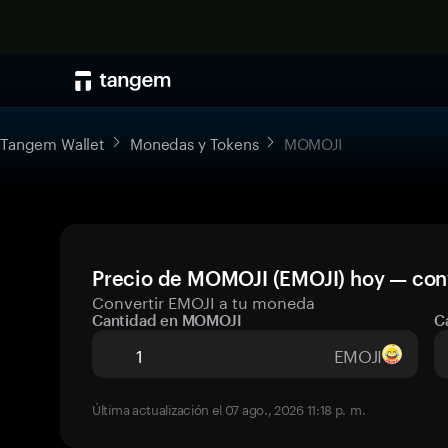
Tangem Wallet
Monedas y Tokens
MOMOJI
Precio de MOMOJI (EMOJI) hoy — conv
Convertir EMOJI a tu moneda
Cantidad en MOMOJI
C
EMOJI
Última actualización el 07 ago., 2026 11:18 p. m.