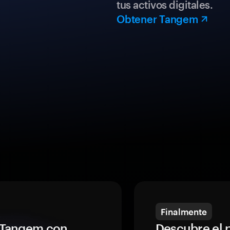
tus activos digitales.
Obtener Tangem
Finalmente
a Tangem con
Descubre el 