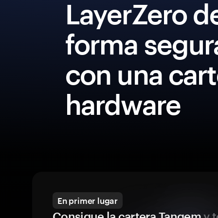
LayerZero d
forma segur
con una cart
hardware
En primer lugar
Consigue la cartera Tangem
y t