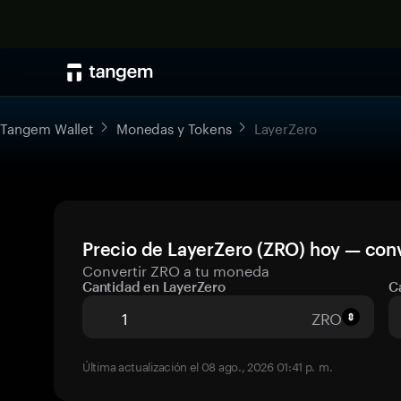
Tangem Wallet
Monedas y Tokens
LayerZero
Precio de LayerZero (ZRO) hoy — conv
Convertir ZRO a tu moneda
Cantidad en LayerZero
C
ZRO
Última actualización el 08 ago., 2026 01:41 p. m.