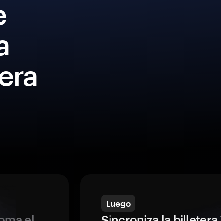
e
a
era
Luego
oma el
Sincroniza la billeter