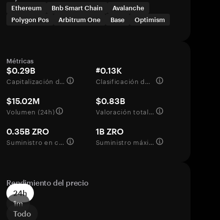
Ethereum
Bnb Smart Chain
Avalanche
Polygon Pos
Arbitrum One
Base
Optimism
Métricas
$0.29B
#0.13K
Capitalización de mercado
Clasificación del mercado
$15.02M
$0.83B
Volumen (24h)
Valoración totalmente diluida
0.35B ZRO
1B ZRO
Suministro en circulación
Suministro máximo
Rendimiento del precio
24h
1m
Todo