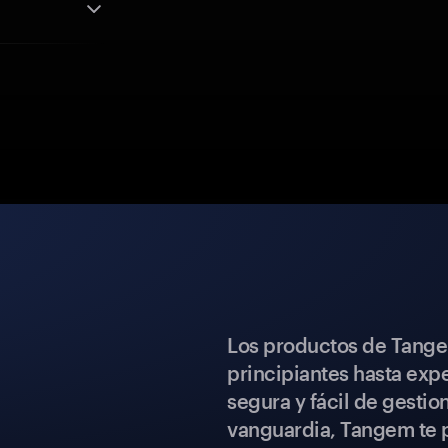
Los productos de Tange
principiantes hasta expe
segura y fácil de gestio
vanguardia, Tangem te p