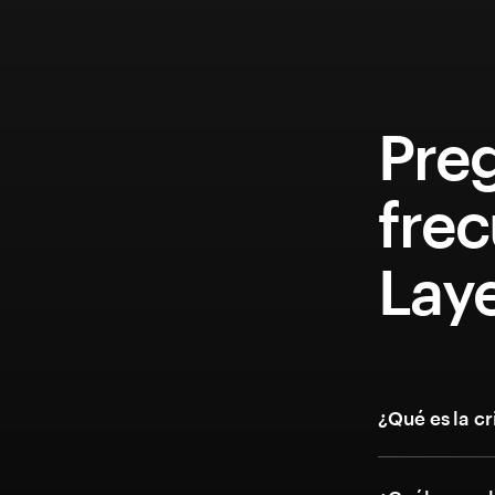
Pre
fre
Lay
¿Qué es la c