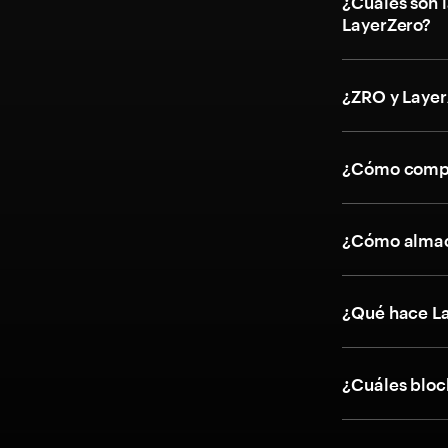
¿Cuáles son l
LayerZero?
¿ZRO y Layer
¿Cómo compr
¿Cómo almac
¿Qué hace L
¿Cuáles bloc