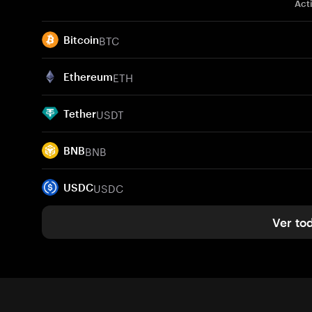
Act
BTC
Bitcoin
ETH
Ethereum
USDT
Tether
BNB
BNB
USDC
USDC
Ver to