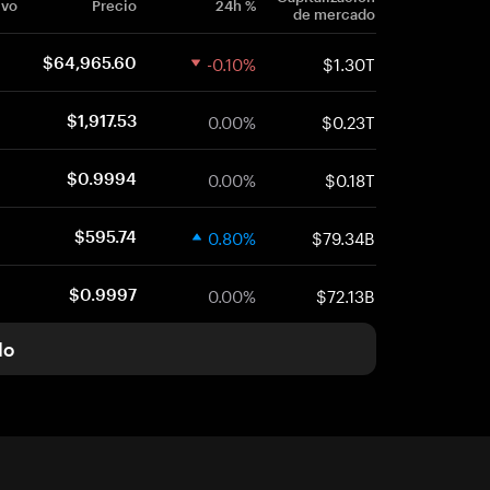
ivo
Precio
24h %
de mercado
-0.10%
$1.30T
$64,965.60
0.00%
$0.23T
$1,917.53
0.00%
$0.18T
$0.9994
0.80%
$79.34B
$595.74
0.00%
$72.13B
$0.9997
do