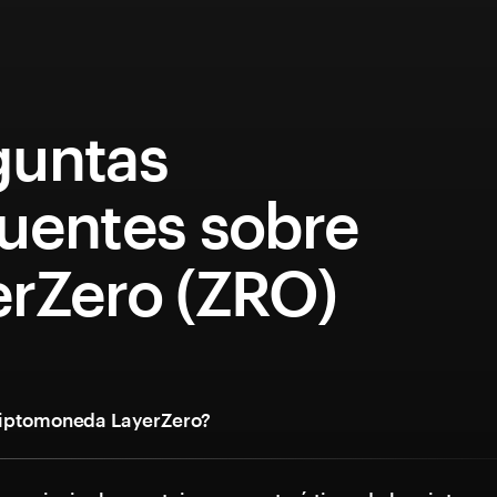
guntas
cuentes sobre
erZero (ZRO)
riptomoneda LayerZero?