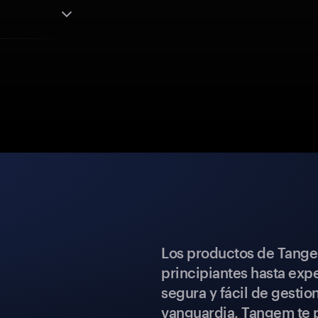
Los productos de Tange
principiantes hasta expe
segura y fácil de gestio
vanguardia, Tangem te p