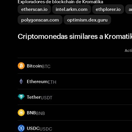
Exploradores de blockchain de Kromatika
etherscan.io
intel.arkm.com
ethplorer.io
a
polygonscan.com
optimism.dex.guru
Criptomonedas similares a Kromat
Act
BTC
Bitcoin
ETH
Ethereum
USDT
Tether
BNB
BNB
USDC
USDC