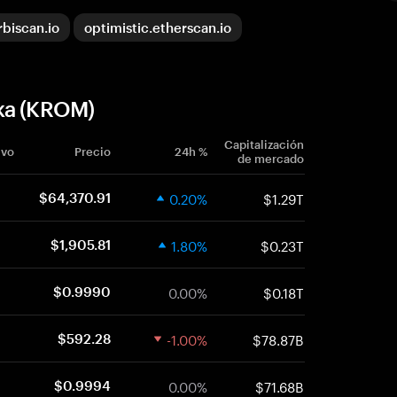
rbiscan.io
optimistic.etherscan.io
ika (KROM)
Capitalización
ivo
Precio
24h %
de mercado
0.20%
$1.29T
$64,370.91
1.80%
$0.23T
$1,905.81
0.00%
$0.18T
$0.9990
-1.00%
$78.87B
$592.28
0.00%
$71.68B
$0.9994