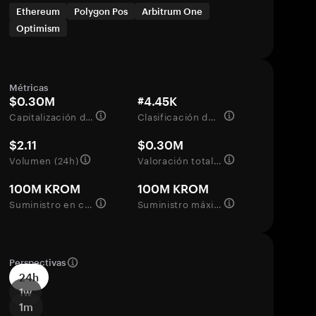
Ethereum
Polygon Pos
Arbitrum One
Optimism
Métricas
$0.30M
#4.45K
Capitalización de mercado
Clasificación del mercado
$2.11
$0.30M
Volumen (24h)
Valoración totalmente diluida
100M KROM
100M KROM
Suministro en circulación
Suministro máximo
Perspectivas
24h
1w
1m