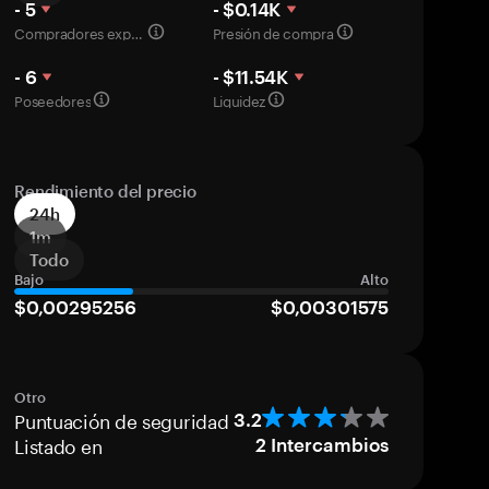
- 5
- $0.14K
Compradores experimentados
Presión de compra
- 6
- $11.54K
Poseedores
Liquidez
Rendimiento del precio
24h
1m
Todo
Bajo
Alto
$0,00295256
$0,00301575
Otro
Puntuación de seguridad
3.2
Listado en
2
Intercambios