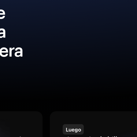
e
a
era
Luego