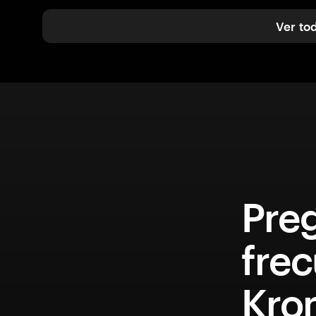
Ver to
Pre
fre
Kro