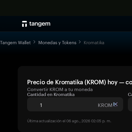
Tangem Wallet
Monedas y Tokens
Kromatika
Precio de Kromatika (KROM) hoy — co
Convertir KROM a tu moneda
Cantidad en Kromatika
C
KROM
Última actualización el 06 ago., 2026 02:05 p. m.