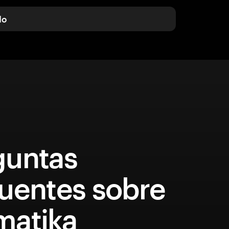
do
guntas
cuentes sobre
matika