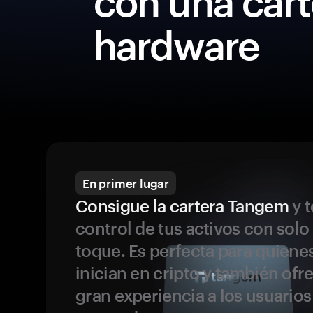
con una cart
hardware
En primer lugar
Consigue la cartera Tangem
y t
control de tus activos con solo
toque. Es perfecta para quiene
inician en cripto y también ofr
gran experiencia a los usuario