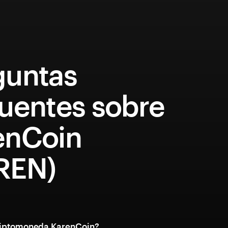
guntas
cuentes sobre
enCoin
REN)
criptomoneda KarenCoin?