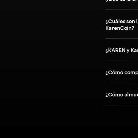
¿Cuáles son l
KarenCoin?
¿KAREN y Ka
¿Cómo compr
¿Cómo almac