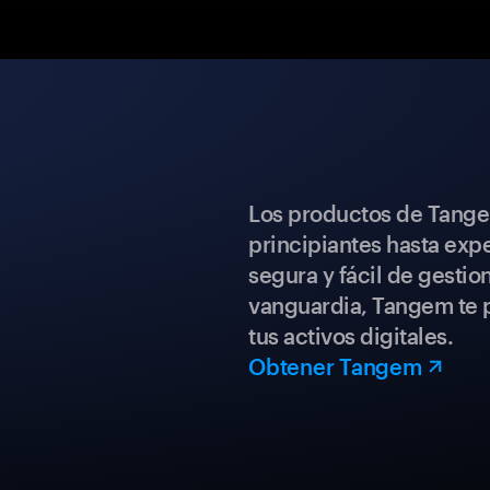
Los productos de Tange
principiantes hasta expe
segura y fácil de gestio
vanguardia, Tangem te p
tus activos digitales.
Obtener Tangem