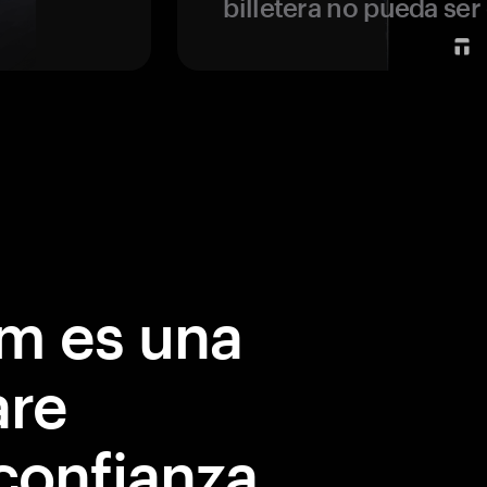
billetera no pueda se
m es una
are
confianza