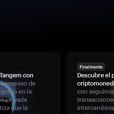
Finalmente
a Tangem con
Descubre el 
l proceso de
criptomoned
egrado en la
con seguimie
ve privada
transaccione
tiza que la
intercambios