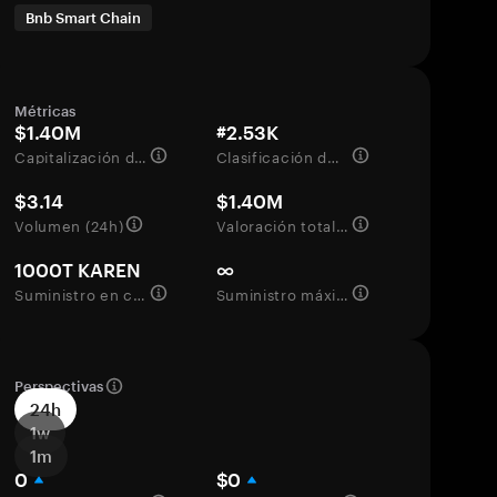
Bnb Smart Chain
Métricas
$1.40M
#2.53K
Capitalización de mercado
Clasificación del mercado
$3.14
$1.40M
Volumen (24h)
Valoración totalmente diluida
1000T KAREN
∞
Suministro en circulación
Suministro máximo
Perspectivas
24h
1w
1m
0
$0