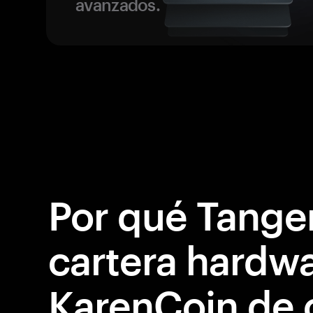
avanzados.
Por qué Tange
cartera hardw
KarenCoin de 