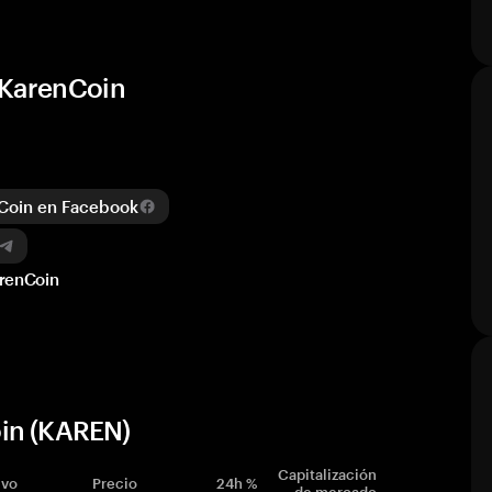
 KarenCoin
Coin en Facebook
arenCoin
oin (KAREN)
Capitalización
ivo
Precio
24h %