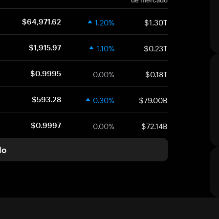
de mercado
1.20%
$1.30T
$64,971.62
1.10%
$0.23T
$1,915.97
0.00%
$0.18T
$0.9995
0.30%
$79.00B
$593.28
0.00%
$72.14B
$0.9997
do