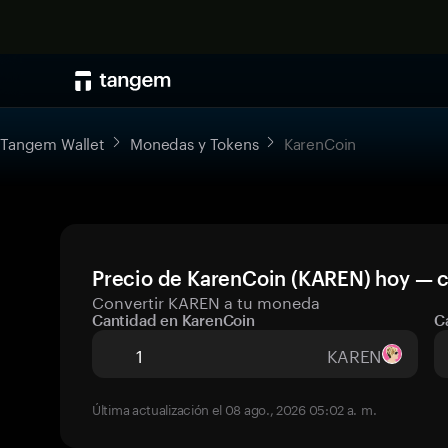
Tangem Wallet
Monedas y Tokens
KarenCoin
Precio de KarenCoin (KAREN) hoy — c
Convertir KAREN a tu moneda
Cantidad en KarenCoin
C
KAREN
Última actualización el 08 ago., 2026 05:02 a. m.