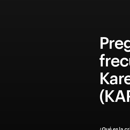
Pre
fre
Kar
(KA
¿Qué es la 