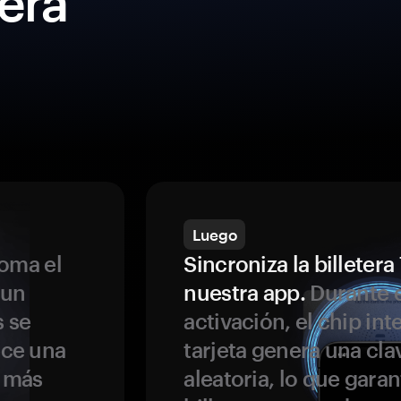
era
Luego
oma el
Sincroniza la billeter
 un
nuestra app.
Durante e
s se
activación, el chip int
ece una
tarjeta genera una cla
s más
aleatoria, lo que garan