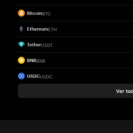
BTC
Bitcoin
ETH
Ethereum
USDT
Tether
BNB
BNB
USDC
USDC
Ver to