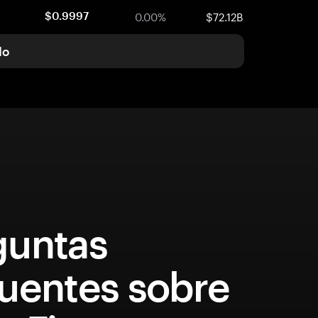
0.00%
$72.12B
$0.9997
do
guntas
cuentes sobre