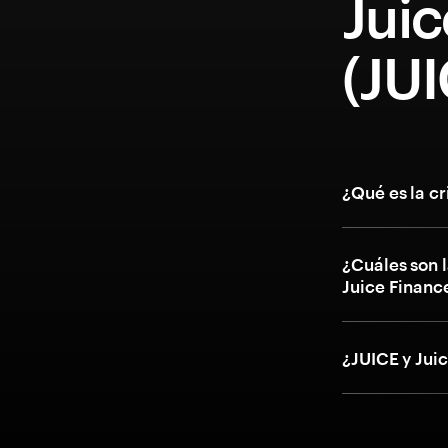
Juic
(JUI
¿Qué es la c
¿Cuáles son l
Juice Financ
¿JUICE y Jui