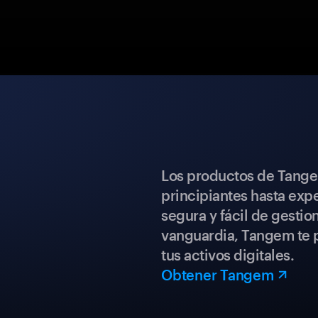
Los productos de Tange
principiantes hasta expe
segura y fácil de gestio
vanguardia, Tangem te p
tus activos digitales.
Obtener Tangem