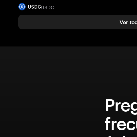
USDC
USDC
Ver to
Pre
fre