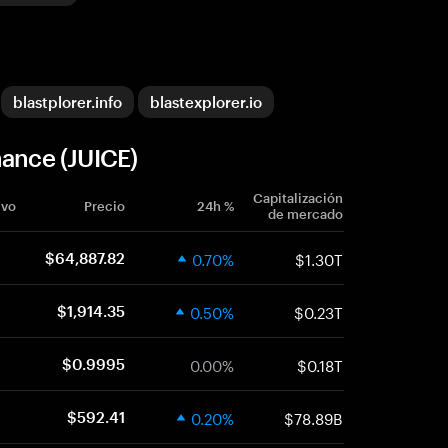
blastplorer.info
blastexplorer.io
nance (JUICE)
Capitalización
ivo
Precio
24h %
de mercado
0.70%
$1.30T
$64,887.82
0.50%
$0.23T
$1,914.35
0.00%
$0.18T
$0.9995
0.20%
$78.89B
$592.41