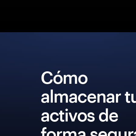
Cómo
almacenar t
activos de
forma segur