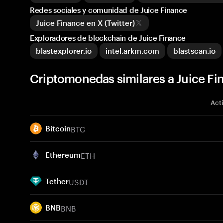
Redes sociales y comunidad de Juice Finance
Juice Finance en X (Twitter)
Exploradores de blockchain de Juice Finance
blastexplorer.io
intel.arkm.com
blastscan.io
Criptomonedas similares a Juice Fi
Act
BTC
Bitcoin
ETH
Ethereum
USDT
Tether
BNB
BNB