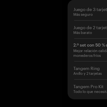
Juego de 3 tarje
Más seguro
Juego de 2 tarje
Más barato
2.º set con 50 %
Mejor relación cali
monederos fríos
Tangem Ring
Anillo y 2 tarjetas
Tangem Pro Kit
Todo lo que necesit