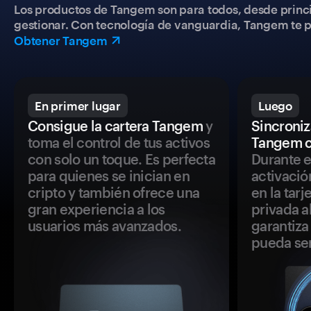
Los productos de Tangem son para todos, desde princip
gestionar. Con tecnología de vanguardia, Tangem te pe
Obtener Tangem
En primer lugar
Luego
Consigue la cartera Tangem
y
Sincroniza
toma el control de tus activos
Tangem c
con solo un toque. Es perfecta
Durante e
para quienes se inician en
activació
cripto y también ofrece una
en la tar
gran experiencia a los
privada a
usuarios más avanzados.
garantiza 
pueda se