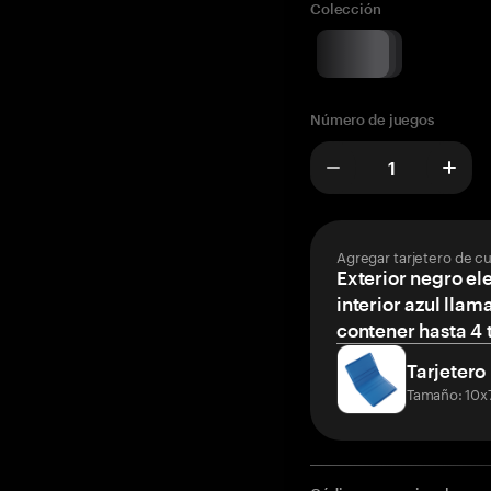
Colección
Número de juegos
Agregar tarjetero de c
Exterior negro el
interior azul llam
contener hasta 4 t
Tarjetero
Tamaño: 10x