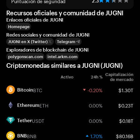
Puntuación de seguridad
2.3
Recursos oficiales y comunidad de JUGNI
Enlaces oficiales de JUGNI
Homepage
Redes sociales y comunidad de JUGNI
JUGNI en X (Twitter)
Telegram
Exploradores de blockchain de JUGNI
polygonscan.com
intel.arkm.com
Criptomonedas similares a JUGNI (JUGNI)
Capitalización
Activo
24h %
de mercado
BTC
-0.20%
$1.30T
Bitcoin
ETH
0.00%
$0.23T
Ethereum
USDT
0.00%
$0.18T
Tether
BNB
1.70%
$80.16B
BNB