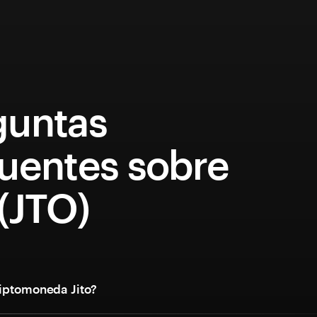
guntas
cuentes sobre
 (JTO)
riptomoneda Jito?