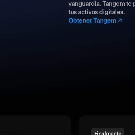
vanguardia, Tangem te p
tus activos digitales.
Obtener Tangem
Finalmente