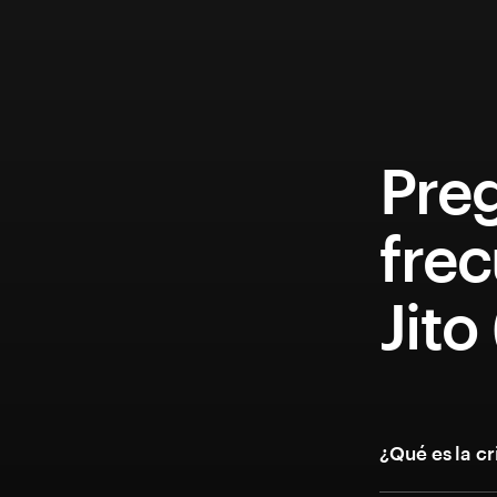
Pre
fre
Jito
¿Qué es la c