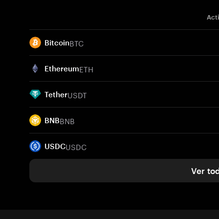
Act
BTC
Bitcoin
ETH
Ethereum
USDT
Tether
BNB
BNB
USDC
USDC
Ver to