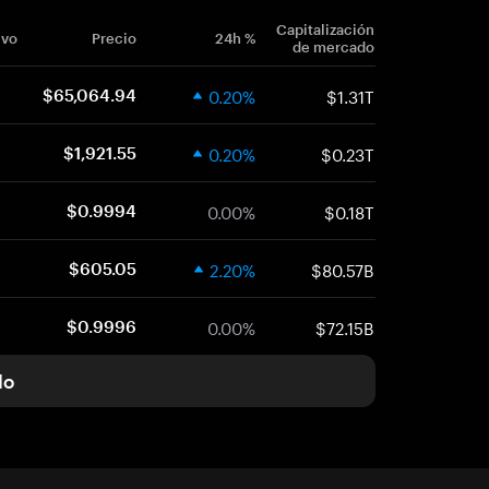
Capitalización
ivo
Precio
24h %
de mercado
0.20%
$1.31T
$65,064.94
0.20%
$0.23T
$1,921.55
0.00%
$0.18T
$0.9994
2.20%
$80.57B
$605.05
0.00%
$72.15B
$0.9996
do