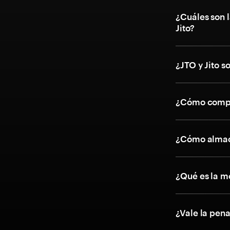
¿Cuáles son l
Jito?
¿JTO y Jito s
¿Cómo compr
¿Cómo almace
¿Qué es la m
¿Vale la pen