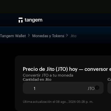
Tangem Wallet
Monedas y Tokens
Jito
Precio de Jito (JTO) hoy — conversor 
Convertir JTO a tu moneda
Cantidad en Jito
C
JTO
Última actualización el 08 ago., 2026 05:28 p. m.