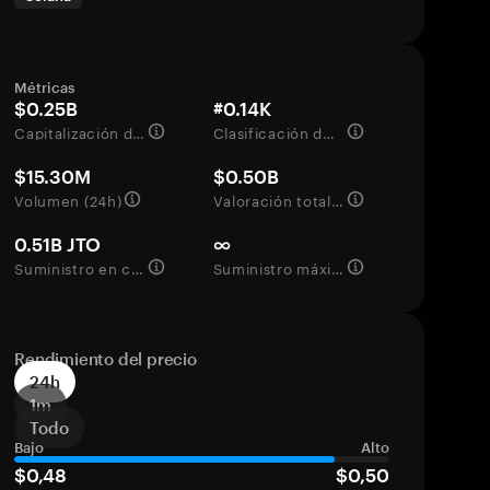
Métricas
$0.25B
#0.14K
Capitalización de mercado
Clasificación del mercado
$15.30M
$0.50B
Volumen (24h)
Valoración totalmente diluida
0.51B JTO
∞
Suministro en circulación
Suministro máximo
Rendimiento del precio
24h
1m
Todo
Bajo
Alto
$0,48
$0,50