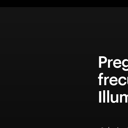
Pre
fre
Illu