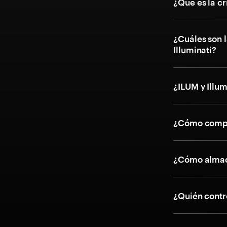
¿Qué es la c
¿Cuáles son l
Illuminati?
¿ILUM y Illum
¿Cómo compra
¿Cómo almace
¿Quién contr