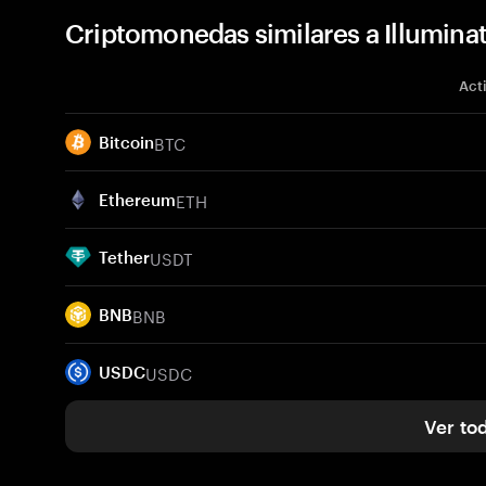
Criptomonedas similares a Illuminat
Act
BTC
Bitcoin
ETH
Ethereum
USDT
Tether
BNB
BNB
USDC
USDC
Ver to