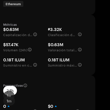
Ethereum
Métricas
$0.63M
#3.32K
Capitalización de mercado
Clasificación del mercado
$57.47K
$0.63M
Volumen (24h)
Valoración totalmente diluida
0.18T ILUM
0.18T ILUM
Suministro en circulación
Suministro máximo
Perspectivas
24h
1w
1m
0
$0