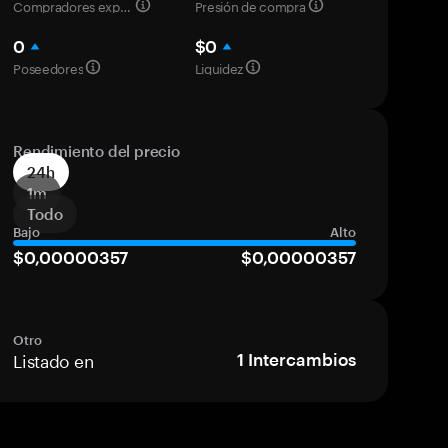
Compradores experimentados
Presión de compra
0
$0
Poseedores
Liquidez
Rendimiento del precio
24h
1m
Todo
Bajo
Alto
$0,00000357
$0,00000357
Otro
Listado en
1
Intercambios