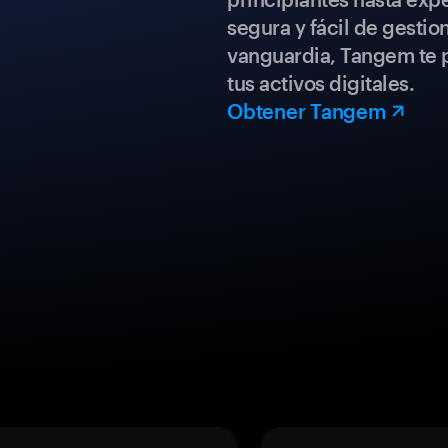
segura y fácil de gestio
vanguardia, Tangem te p
tus activos digitales.
Obtener Tangem