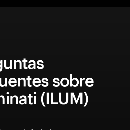
guntas
cuentes sobre
minati (ILUM)