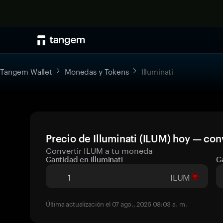
Tangem Wallet
Monedas y Tokens
Illuminati
Precio de Illuminati (ILUM) hoy — con
Convertir ILUM a tu moneda
Cantidad en Illuminati
C
ILUM
Última actualización el 07 ago., 2026 08:03 a. m.