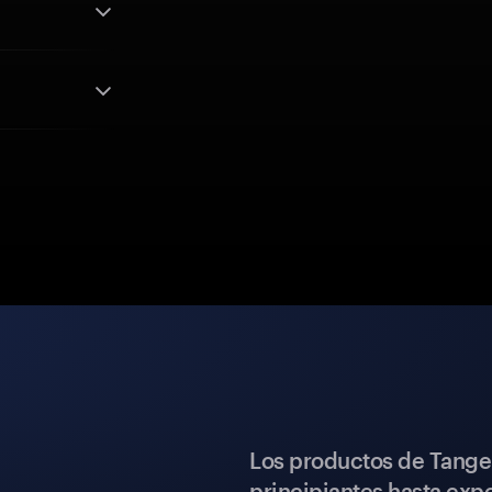
Los productos de Tange
principiantes hasta expe