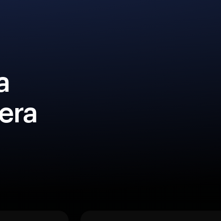
a
era