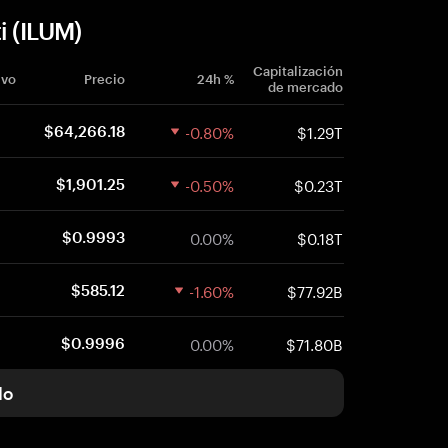
i (ILUM)
Capitalización
ivo
Precio
24h %
de mercado
-0.80%
$1.29T
$64,266.18
-0.50%
$0.23T
$1,901.25
0.00%
$0.18T
$0.9993
-1.60%
$77.92B
$585.12
0.00%
$71.80B
$0.9996
do