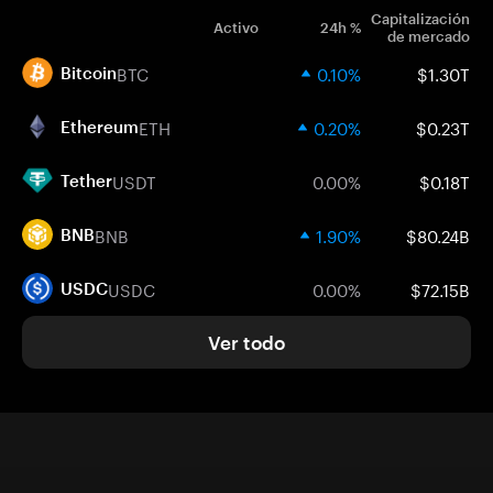
Capitalización
Activo
24h %
de mercado
BTC
0.10%
$1.30T
Bitcoin
ETH
0.20%
$0.23T
Ethereum
USDT
0.00%
$0.18T
Tether
BNB
1.90%
$80.24B
BNB
USDC
0.00%
$72.15B
USDC
Ver todo