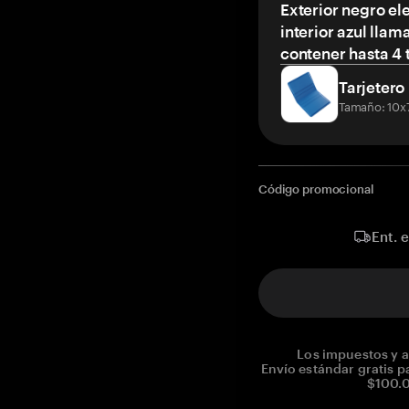
Exterior negro el
interior azul llam
contener hasta 4 t
Tarjetero
Tamaño: 10x
Código promocional
Ent. 
Los impuestos y a
Envío estándar gratis p
$100.0