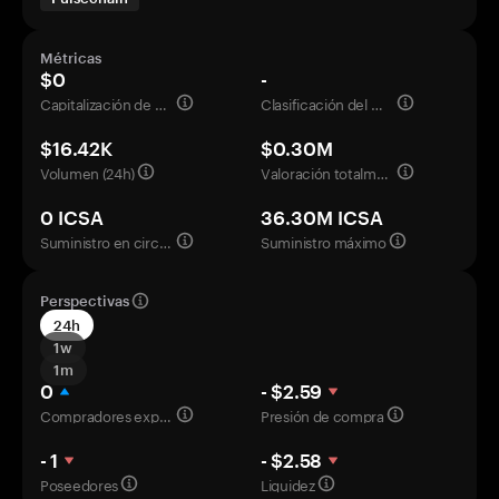
Métricas
$0
-
Capitalización de mercado
Clasificación del mercado
$16.42K
$0.30M
Volumen (24h)
Valoración totalmente diluida
0 ICSA
36.30M ICSA
Suministro en circulación
Suministro máximo
Perspectivas
24h
1w
1m
0
- $2.59
Compradores experimentados
Presión de compra
- 1
- $2.58
Poseedores
Liquidez