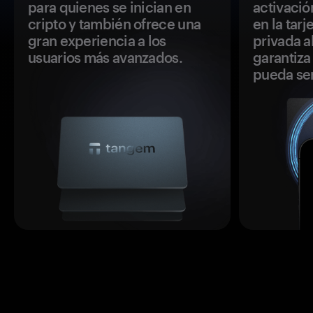
para quienes se inician en
activació
cripto y también ofrece una
en la tar
gran experiencia a los
privada a
usuarios más avanzados.
garantiza 
pueda se