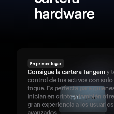
hardware
En primer lugar
Consigue la cartera Tangem
y t
control de tus activos con solo
toque. Es perfecta para quiene
inician en cripto y también ofr
gran experiencia a los usuario
avanzados.