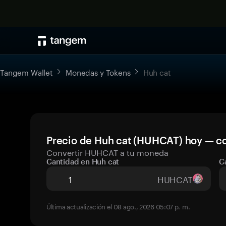
Tangem Wallet
Monedas y Tokens
Huh cat
Precio de Huh cat (HUHCAT) hoy — co
Convertir HUHCAT a tu moneda
Cantidad en Huh cat
C
HUHCAT
Última actualización el 08 ago., 2026 05:07 p. m.