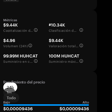
Métricas
$9.44K
#10.34K
Capitalización de mercado
Clasificación del mercado
$4.96
$9.44K
Volumen (24h)
Valoración totalmente diluida
99.99M HUHCAT
100M HUHCAT
Suministro en circulación
Suministro máximo
Rendimiento del precio
24h
1m
Todo
Bajo
Alto
$0,00009436
$0,00009436