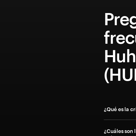
Pre
fre
Huh
(HU
¿Qué es la c
¿Cuáles son l