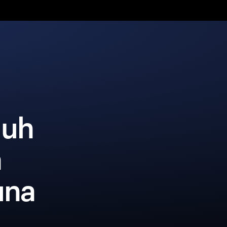
Huh
a
una