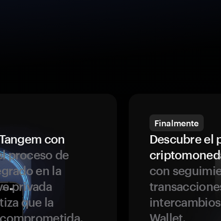
Finalmente
a Tangem con
Descubre el 
l proceso de
criptomoned
egrado en la
con seguimie
ve privada
transaccione
tiza que la
intercambios
r comprometida.
Wallet.