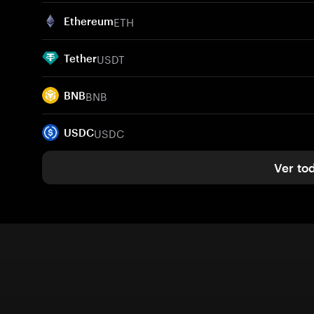
ETH
Ethereum
USDT
Tether
BNB
BNB
USDC
USDC
Ver to