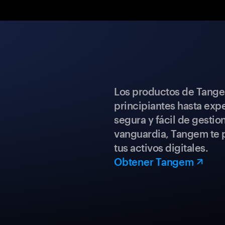
Los productos de Tange
principiantes hasta expe
segura y fácil de gestio
vanguardia, Tangem te p
tus activos digitales.
Obtener Tangem