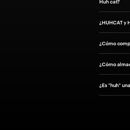
Huh cat?
¿HUHCAT y H
¿Cómo compr
¿Cómo almac
¿Es "huh" u