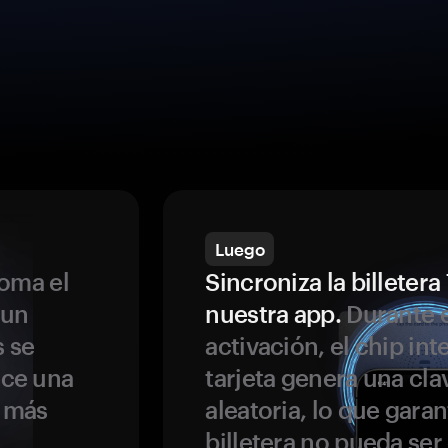
Luego
oma el
Sincroniza la billeter
 un
nuestra app.
Durante e
s se
activación, el chip int
ece una
tarjeta genera una cla
s más
aleatoria, lo que garan
billetera no pueda se