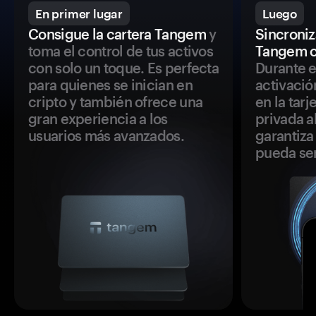
En primer lugar
Luego
Consigue la cartera Tangem
y
Sincroniza
toma el control de tus activos
Tangem c
con solo un toque. Es perfecta
Durante e
para quienes se inician en
activació
cripto y también ofrece una
en la tar
gran experiencia a los
privada a
usuarios más avanzados.
garantiza 
pueda se