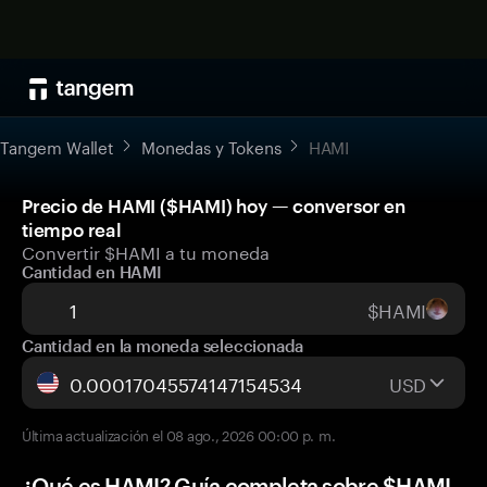
Tangem Wallet
Monedas y Tokens
HAMI
Precio de HAMI ($HAMI) hoy — conversor en
tiempo real
Convertir $HAMI a tu moneda
Cantidad en HAMI
$HAMI
Cantidad en la moneda seleccionada
USD
Última actualización el 08 ago., 2026 00:00 p. m.
¿Qué es HAMI? Guía completa sobre $HAMI