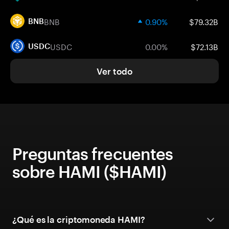
BNB
0.90%
$79.32B
BNB
USDC
0.00%
$72.13B
USDC
Ver todo
Preguntas frecuentes
sobre HAMI ($HAMI)
¿Qué es la criptomoneda HAMI?