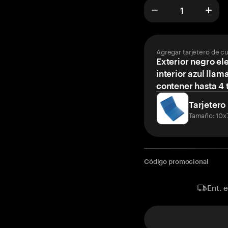
Agregar tarjetero de c
Exterior negro el
interior azul llam
contener hasta 4 t
Tarjetero
Tamaño: 10x
Código promocional
Ent. 