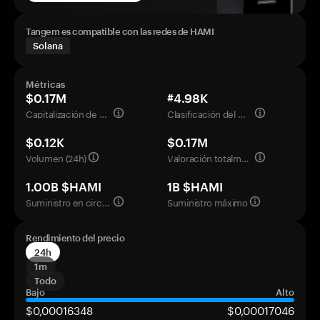
Tangem es compatible con las redes de HAMI
Solana
Métricas
$0.17M
#4.98K
Capitalización de mercado
Clasificación del mercado
$0.12K
$0.17M
Volumen (24h)
Valoración totalmente diluida
1.00B $HAMI
1B $HAMI
Suministro en circulación
Suministro máximo
Rendimiento del precio
24h
1m
Todo
Bajo
Alto
$0,00016348
$0,00017046