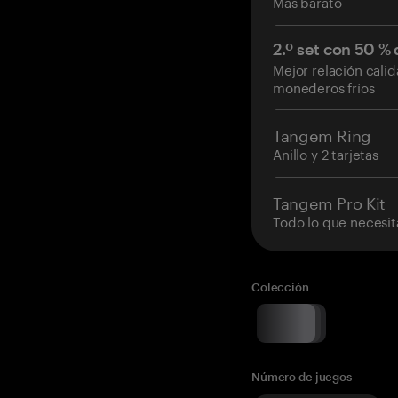
Más barato
2.º set con 50 %
Mejor relación cali
monederos fríos
Tangem Ring
Anillo y 2 tarjetas
Tangem Pro Kit
Todo lo que necesit
Colección
Número de juegos