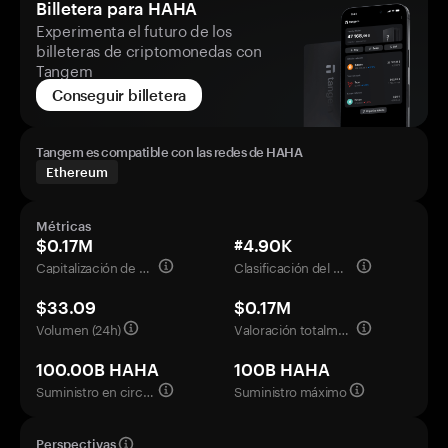
Billetera para HAHA
Experimenta el futuro de los
billeteras de criptomonedas con
Tangem
Conseguir billetera
Tangem es compatible con las redes de HAHA
Ethereum
Métricas
$0.17M
#4.90K
Capitalización de mercado
Clasificación del mercado
$33.09
$0.17M
Volumen (24h)
Valoración totalmente diluida
100.00B HAHA
100B HAHA
Suministro en circulación
Suministro máximo
Perspectivas