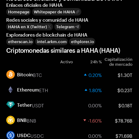
Enlaces oficiales de HAHA
Homepage
Whitepaper de HAHA
Redes sociales y comunidad de HAHA
HAHA en X (Twitter)
Telegram
Exploradores de blockchain de HAHA
etherscan.io
intel.arkm.com
ethplorer.io
Criptomonedas similares a HAHA (HAHA)
Capitalización
Activo
24h %
de mercado
BTC
0.20%
$1.30T
Bitcoin
ETH
1.80%
$0.23T
Ethereum
USDT
0.00%
$0.18T
Tether
BNB
-1.60%
$78.76B
BNB
USDC
0.00%
$71.69B
USDC