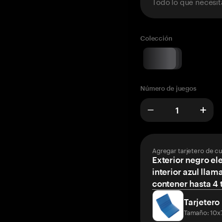
Todo lo que necesit
Colección
Número de juegos
Agregar tarjetero de c
Exterior negro el
interior azul llam
contener hasta 4 t
Tarjetero
Tamaño: 10x