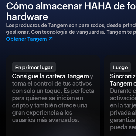
Cómo almacenar HAHA de for
hardware
Los productos de Tangem son para todos, desde princip
gestionar. Con tecnología de vanguardia, Tangem te pe
Obtener Tangem
En primer lugar
Luego
Consigue la cartera Tangem
y
Sincroniza
toma el control de tus activos
Tangem c
con solo un toque. Es perfecta
Durante e
para quienes se inician en
activació
cripto y también ofrece una
en la tar
gran experiencia a los
privada a
usuarios más avanzados.
garantiza 
pueda se