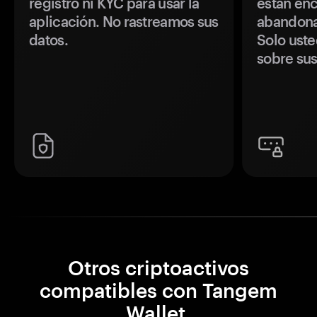
registro ni KYC para usar la
están enc
aplicación. No rastreamos sus
abandonan
datos.
Solo uste
sobre sus
Otros criptoactivos
compatibles con Tangem
Wallet.