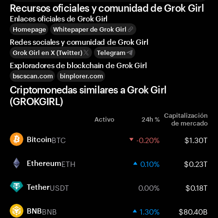
Recursos oficiales y comunidad de Grok Girl
Enlaces oficiales de Grok Girl
Homepage
Whitepaper de Grok Girl
Redes sociales y comunidad de Grok Girl
Grok Girl en X (Twitter)
Telegram
Exploradores de blockchain de Grok Girl
bscscan.com
binplorer.com
Criptomonedas similares a Grok Girl
(GROKGIRL)
Capitalización
Activo
24h %
de mercado
BTC
-0.20%
$1.30T
Bitcoin
ETH
0.10%
$0.23T
Ethereum
USDT
0.00%
$0.18T
Tether
BNB
1.30%
$80.40B
BNB