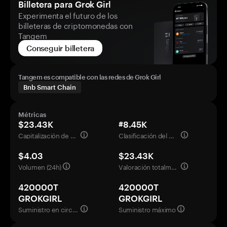
Billetera para Grok Girl
Experimenta el futuro de los
billeteras de criptomonedas con
Tangem
Conseguir billetera
Tangem es compatible con las redes de Grok Girl
Bnb Smart Chain
Métricas
$23.43K
#8.45K
Capitalización de mercado
Clasificación del mercado
$4.03
$23.43K
Volumen (24h)
Valoración totalmente diluida
420000T
420000T
GROKGIRL
GROKGIRL
Suministro en circulación
Suministro máximo