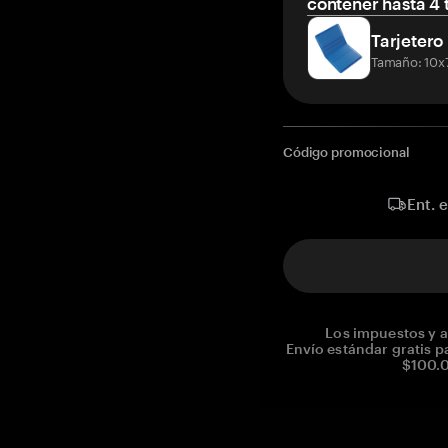
contener hasta 4 t
Tarjetero
Tamaño: 10x
Código promocional
Ent. 
Los impuestos y a
Envío estándar gratis p
$100.0