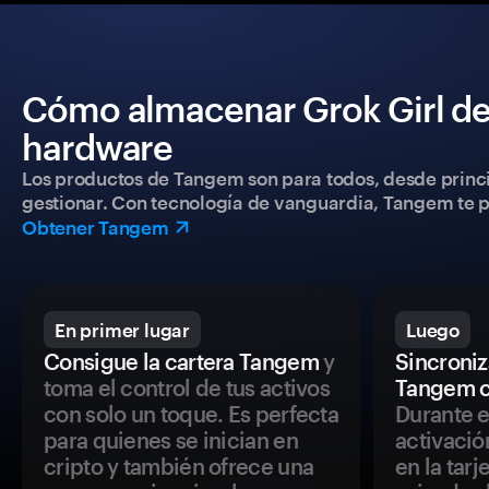
Cómo almacenar Grok Girl de
hardware
Los productos de Tangem son para todos, desde princip
gestionar. Con tecnología de vanguardia, Tangem te pe
Obtener Tangem
En primer lugar
Luego
Consigue la cartera Tangem
y
Sincroniza
toma el control de tus activos
Tangem c
con solo un toque. Es perfecta
Durante e
para quienes se inician en
activació
cripto y también ofrece una
en la tar