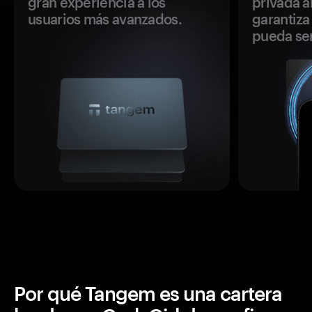
gran experiencia a los
privada a
usuarios más avanzados.
garantiza 
pueda se
Por qué Tangem es una cartera