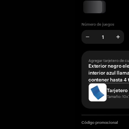
Número de juegos
Agregar tarjetero de c
Exterior negro el
interior azul llam
contener hasta 4 t
Tarjetero
Tamaño: 10x
Código promocional