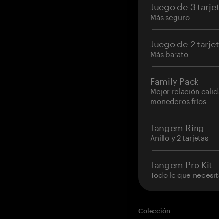
Juego de 3 tarje
Más seguro
Juego de 2 tarje
Más barato
Family Pack
Mejor relación cali
monederos fríos
Tangem Ring
Anillo y 2 tarjetas
Tangem Pro Kit
Todo lo que necesit
Colección