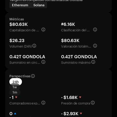
Ethereum
Solana
Métricas
$80.63K
#6.16K
Capitalización de mercado
Clasificación del mercado
$26.23
$80.63K
Volumen (24h)
Valoración totalmente diluida
0.42T GONDOLA
0.42T GONDOLA
Suministro en circulación
Suministro máximo
Perspectivas
24h
1w
1m
- 1
- $1.68K
Compradores experimentados
Presión de compra
0
- $2.93K