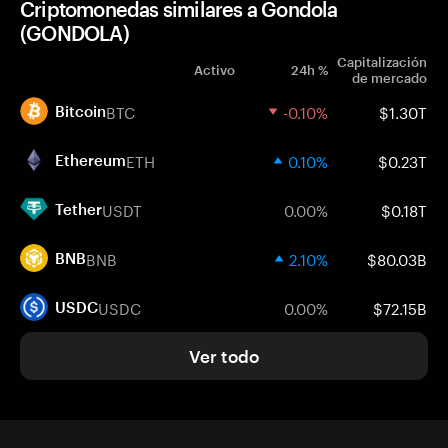
Criptomonedas similares a Gondola
(GONDOLA)
Capitalización
Activo
24h %
de mercado
BTC
-0.10%
$1.30T
Bitcoin
ETH
0.10%
$0.23T
Ethereum
USDT
0.00%
$0.18T
Tether
BNB
2.10%
$80.03B
BNB
USDC
0.00%
$72.15B
USDC
Ver todo