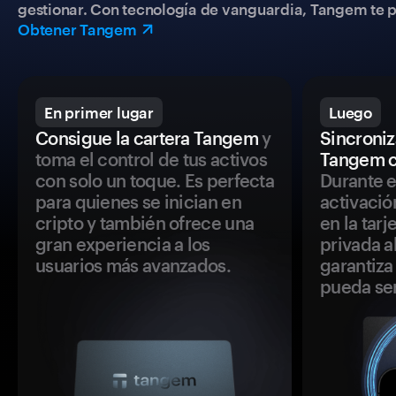
gestionar. Con tecnología de vanguardia, Tangem te pe
Obtener Tangem
En primer lugar
Luego
Consigue la cartera Tangem
y
Sincroniza
toma el control de tus activos
Tangem c
con solo un toque. Es perfecta
Durante e
para quienes se inician en
activació
cripto y también ofrece una
en la tar
gran experiencia a los
privada a
usuarios más avanzados.
garantiza 
pueda se