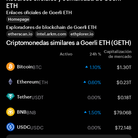
ETH
Enlaces oficiales de Goerli ETH
Homepage
Exploradores de blockchain de Goerli ETH
etherscan.io
intel.arkm.com
ethplorer.io
Criptomonedas similares a Goerli ETH (GETH)
Capitalización
Activo
24h %
de mercado
BTC
1.10%
$1.30T
Bitcoin
ETH
0.60%
$0.23T
Ethereum
USDT
0.00%
$0.18T
Tether
BNB
1.50%
$79.06B
BNB
USDC
0.00%
$72.14B
USDC