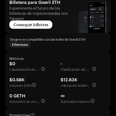
Billetera para Goerli ETH
Experimenta el futuro de los
billeteras de criptomonedas con
Tangem
Conseguir billetera
Tangem es compatible con las redes de Goerli ETH
Ethereum
Métricas
$0
-
Capitalización de mercado
Clasificación del mercado
$0.58K
$12.63K
Volumen (24h)
Valoración totalmente diluida
0 GETH
∞
Suministro en circulación
Suministro máximo
Perspectivas