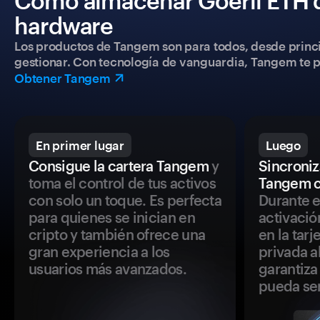
Cómo almacenar Goerli ETH d
hardware
Los productos de Tangem son para todos, desde princip
gestionar. Con tecnología de vanguardia, Tangem te pe
Obtener Tangem
En primer lugar
Luego
Consigue la cartera Tangem
y
Sincroniza
toma el control de tus activos
Tangem c
con solo un toque. Es perfecta
Durante e
para quienes se inician en
activació
cripto y también ofrece una
en la tar
gran experiencia a los
privada a
usuarios más avanzados.
garantiza 
pueda se