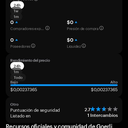
24h
1w
1m
0
$0
Compradores experimentados
Presión de compra
0
$0
Poseedores
Liquidez
Rendimiento del precio
24h
1m
Todo
Bajo
Alto
$0,00237365
$0,00237365
Otro
Puntuación de seguridad
2.7
Listado en
1
Intercambios
Recursos oficiales y comunidad de Goerli