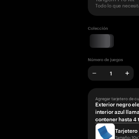
Todo lo que necesit
Colección
Número de juegos
Agregar tarjetero de c
Exterior negro el
interior azul llam
contener hasta 4 t
Tarjetero
Tamaño: 10x