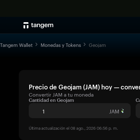
Tangem Wallet
Monedas y Tokens
Geojam
Precio de Geojam (JAM) hoy — conver
Convertir JAM a tu moneda
Cantidad en Geojam
C
JAM
Última actualización el 08 ago., 2026 06:56 p. m.