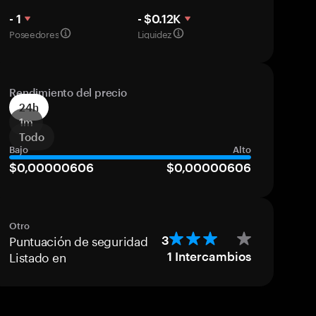
- 1
- $0.12K
Poseedores
Liquidez
Rendimiento del precio
24h
1m
Todo
Bajo
Alto
$0,00000606
$0,00000606
Otro
Puntuación de seguridad
3
Listado en
1
Intercambios