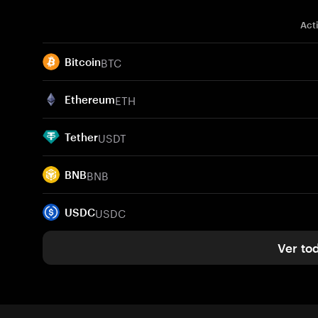
Act
BTC
Bitcoin
ETH
Ethereum
USDT
Tether
BNB
BNB
USDC
USDC
Ver to