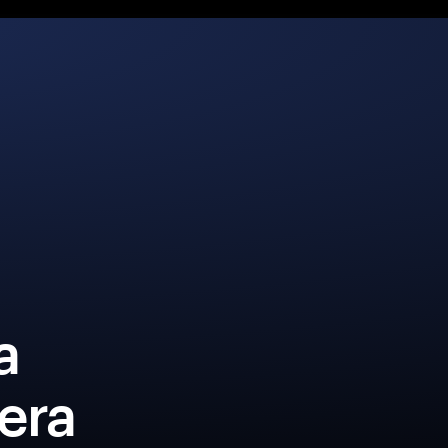
a
era