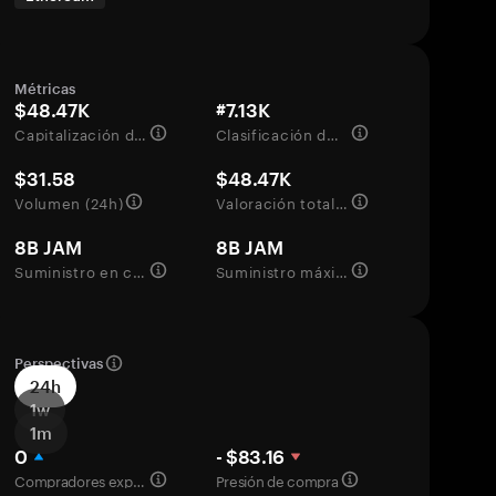
Métricas
$48.47K
#7.13K
Capitalización de mercado
Clasificación del mercado
$31.58
$48.47K
Volumen (24h)
Valoración totalmente diluida
8B JAM
8B JAM
Suministro en circulación
Suministro máximo
Perspectivas
24h
1w
1m
0
- $83.16
Compradores experimentados
Presión de compra