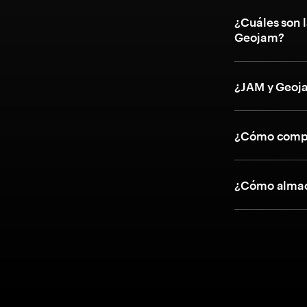
¿Cuáles son l
Geojam?
¿JAM y Geoj
¿Cómo compr
¿Cómo almac