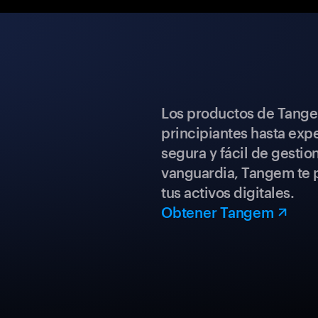
Los productos de Tange
principiantes hasta expe
segura y fácil de gestio
vanguardia, Tangem te p
tus activos digitales.
Obtener Tangem