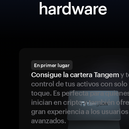
hardware
En primer lugar
Consigue la cartera Tangem
y t
control de tus activos con solo
toque. Es perfecta para quiene
inician en cripto y también ofr
gran experiencia a los usuario
avanzados.