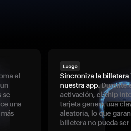
Luego
oma el
Sincroniza la billeter
 un
nuestra app.
Durante e
s se
activación, el chip int
ece una
tarjeta genera una cla
s más
aleatoria, lo que garan
billetera no pueda se