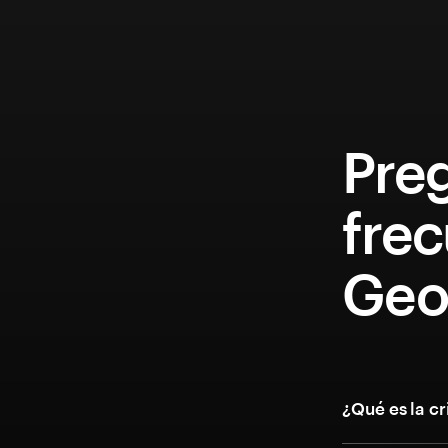
Pre
fre
Geo
¿Qué es la 