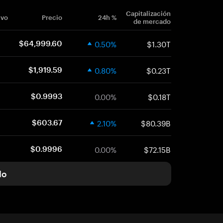
Capitalización
ivo
Precio
24h %
de mercado
0.50%
$1.30T
$64,999.60
0.80%
$0.23T
$1,919.59
0.00%
$0.18T
$0.9993
2.10%
$80.39B
$603.67
0.00%
$72.15B
$0.9996
do