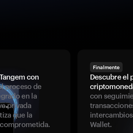
Finalmente
a Tangem con
Descubre el 
l proceso de
criptomoned
egrado en la
con seguimie
ve privada
transaccione
tiza que la
intercambios
r comprometida.
Wallet.