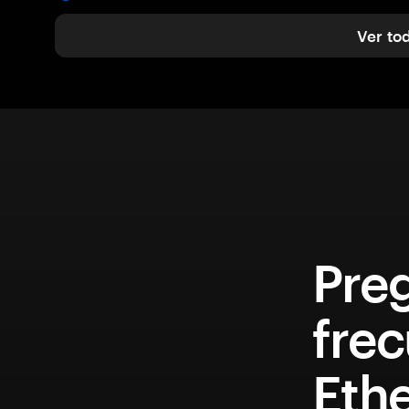
Ver to
Pre
fre
Eth