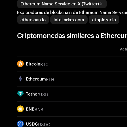
Ethereum Name Service en X (Twitter)
Exploradores de blockchain de Ethereum Name Servic
etherscan.io
intel.arkm.com
ethplorer.io
Criptomonedas similares a Ethereu
Act
BTC
Bitcoin
ETH
Ethereum
USDT
Tether
BNB
BNB
USDC
USDC