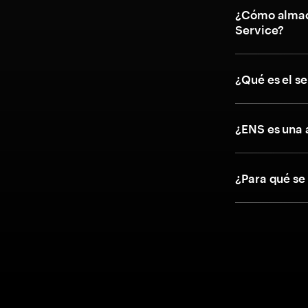
¿Cómo almac
Service?
¿Qué es el s
¿ENS es una 
¿Para qué se 