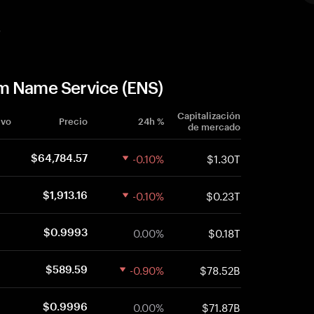
e
m Name Service (ENS)
Capitalización
ivo
Precio
24h %
de mercado
-0.10%
$1.30T
$64,784.57
-0.10%
$0.23T
$1,913.16
0.00%
$0.18T
$0.9993
-0.90%
$78.52B
$589.59
0.00%
$71.87B
$0.9996