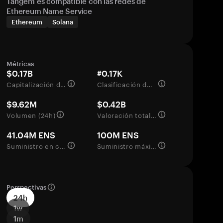
Tangem es compatible con las redes de
Ethereum Name Service
Ethereum
Solana
Métricas
$0.17B
#0.17K
Capitalización de mercado
Clasificación del mercado
$9.62M
$0.42B
Volumen (24h)
Valoración totalmente diluida
41.04M ENS
100M ENS
Suministro en circulación
Suministro máximo
Perspectivas
24h
1w
1m