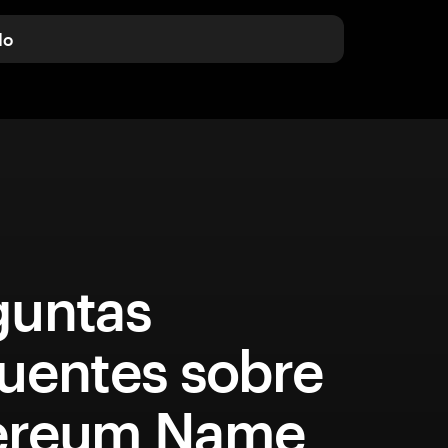
do
guntas
cuentes sobre
ereum Name