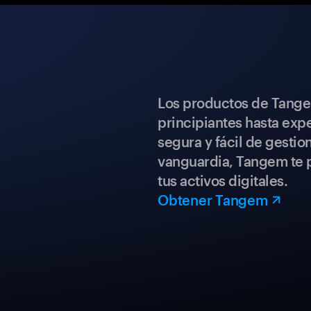
Los productos de Tange
principiantes hasta expe
segura y fácil de gestio
vanguardia, Tangem te p
tus activos digitales.
Obtener Tangem