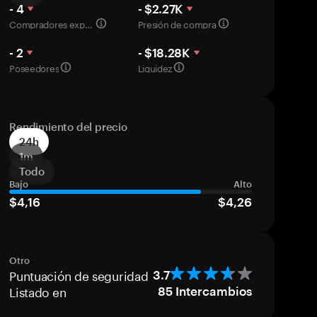
- 4
- $2.27K
Compradores experimentados
Presión de compra
- 2
- $18.28K
Poseedores
Liquidez
Rendimiento del precio
24h
1m
Todo
Bajo
Alto
$4,16
$4,26
Otro
Puntuación de seguridad
3.7
Listado en
85
Intercambios