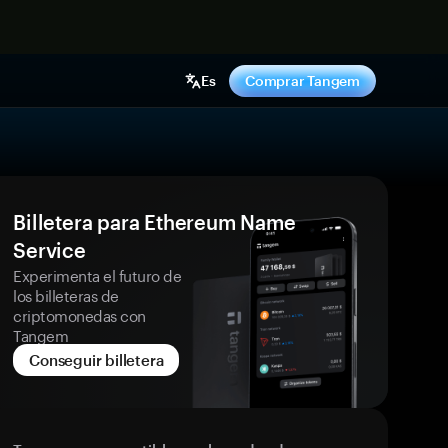
hora
Es
Comprar Tangem
Billetera para Ethereum Name
Service
Experimenta el futuro de
los billeteras de
criptomonedas con
Tangem
Conseguir billetera