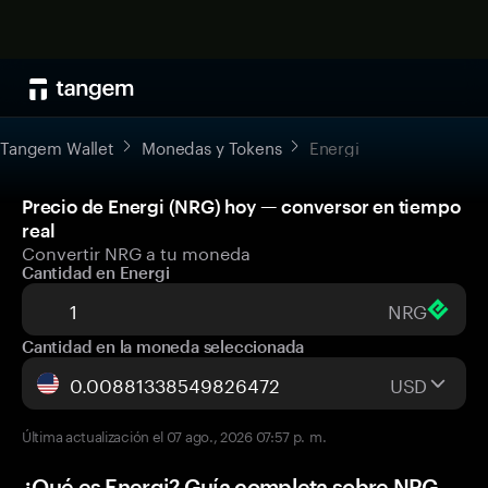
Tangem Wallet
Monedas y Tokens
Energi
Precio de Energi (NRG) hoy — conversor en tiempo
real
Convertir NRG a tu moneda
Cantidad en Energi
NRG
Cantidad en la moneda seleccionada
USD
Última actualización el 07 ago., 2026 07:57 p. m.
¿Qué es Energi? Guía completa sobre NRG