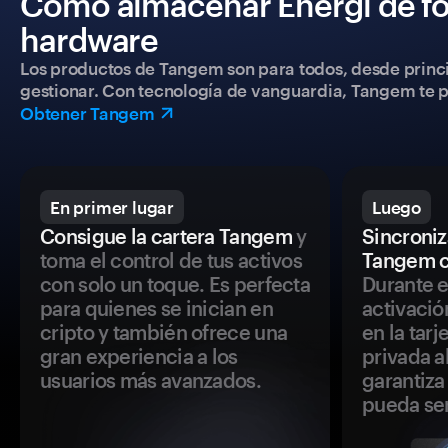
Cómo almacenar Energi de fo
hardware
Los productos de Tangem son para todos, desde princip
gestionar. Con tecnología de vanguardia, Tangem te pe
Obtener Tangem
En primer lugar
Luego
Consigue la cartera Tangem
y
Sincroniza
toma el control de tus activos
Tangem c
con solo un toque. Es perfecta
Durante e
para quienes se inician en
activació
cripto y también ofrece una
en la tar
gran experiencia a los
privada a
usuarios más avanzados.
garantiza 
pueda se