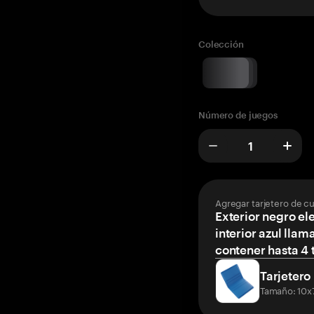
Colección
Número de juegos
Agregar tarjetero de c
Exterior negro el
interior azul llam
contener hasta 4 t
Tarjetero
Tamaño: 10x