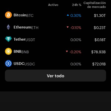
Capitalización
Activo
24h %
de mercado
BTC
0.30%
$1.30T
Bitcoin
ETH
-0.10%
$0.23T
Ethereum
USDT
0.00%
$0.18T
Tether
BNB
-0.20%
$78.93B
BNB
USDC
0.00%
$72.01B
USDC
Ver todo