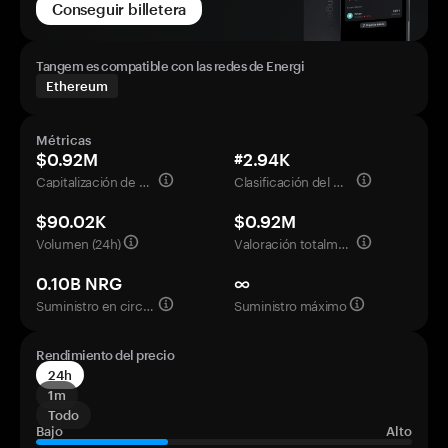
Conseguir billetera
Tangem es compatible con las redes de Energi
Ethereum
Métricas
$0.92M
#2.94K
Capitalización de mercado
Clasificación del mercado
$90.02K
$0.92M
Volumen (24h)
Valoración totalmente diluida
0.10B NRG
∞
Suministro en circulación
Suministro máximo
Rendimiento del precio
24h
1m
Todo
Bajo
Alto