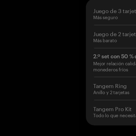
Juego de 3 tarje
Más seguro
Juego de 2 tarje
Más barato
2.º set con 50 %
Mejor relación cali
monederos fríos
Tangem Ring
Anillo y 2 tarjetas
Tangem Pro Kit
Todo lo que necesit