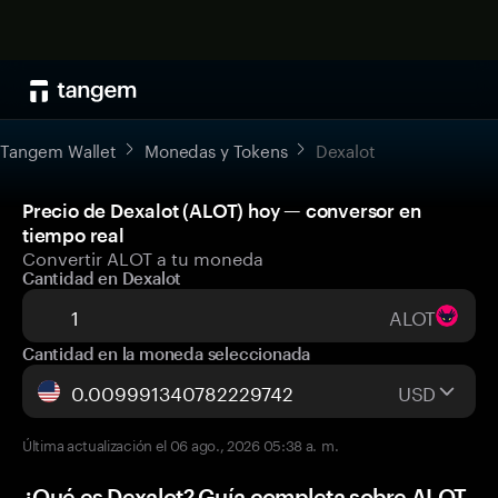
Tangem Wallet
Monedas y Tokens
Dexalot
Precio de Dexalot (ALOT) hoy — conversor en
tiempo real
Convertir ALOT a tu moneda
Cantidad en Dexalot
ALOT
Cantidad en la moneda seleccionada
USD
Última actualización el 06 ago., 2026 05:38 a. m.
¿Qué es Dexalot? Guía completa sobre ALOT