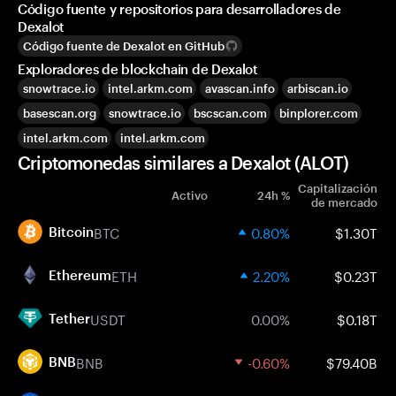
Código fuente y repositorios para desarrolladores de
Dexalot
Código fuente de Dexalot en GitHub
Exploradores de blockchain de Dexalot
snowtrace.io
intel.arkm.com
avascan.info
arbiscan.io
basescan.org
snowtrace.io
bscscan.com
binplorer.com
intel.arkm.com
intel.arkm.com
Criptomonedas similares a Dexalot (ALOT)
Capitalización
Activo
24h %
de mercado
BTC
0.80%
$1.30T
Bitcoin
ETH
2.20%
$0.23T
Ethereum
USDT
0.00%
$0.18T
Tether
BNB
-0.60%
$79.40B
BNB