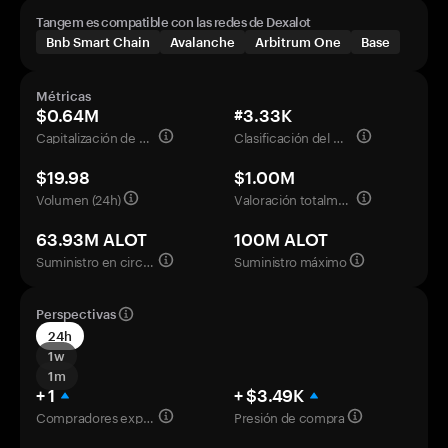
Tangem es compatible con las redes de Dexalot
Bnb Smart Chain
Avalanche
Arbitrum One
Base
Métricas
$0.64M
#3.33K
Capitalización de mercado
Clasificación del mercado
$19.98
$1.00M
Volumen (24h)
Valoración totalmente diluida
63.93M ALOT
100M ALOT
Suministro en circulación
Suministro máximo
Perspectivas
24h
1w
1m
+ 1
+ $3.49K
Compradores experimentados
Presión de compra