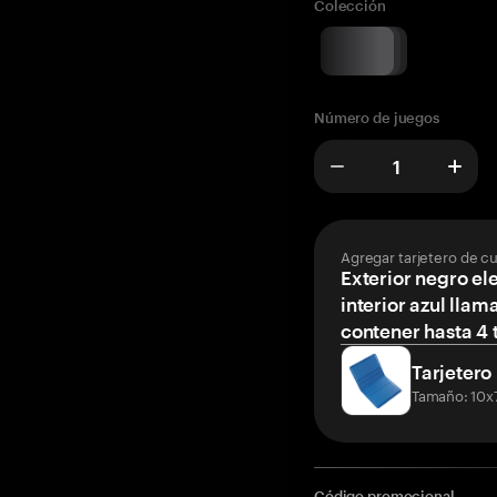
Colección
Número de juegos
Agregar tarjetero de c
Exterior negro el
interior azul llam
contener hasta 4 t
Tarjetero
Tamaño: 10x
Código promocional