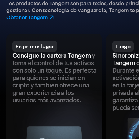
Los productos de Tangem son para todos, desde princip
gestionar. Con tecnología de vanguardia, Tangem te pe
Obtener Tangem
En primer lugar
Luego
Consigue la cartera Tangem
y
Sincroniza
toma el control de tus activos
Tangem c
con solo un toque. Es perfecta
Durante e
para quienes se inician en
activació
cripto y también ofrece una
en la tar
gran experiencia a los
privada a
usuarios más avanzados.
garantiza 
pueda se