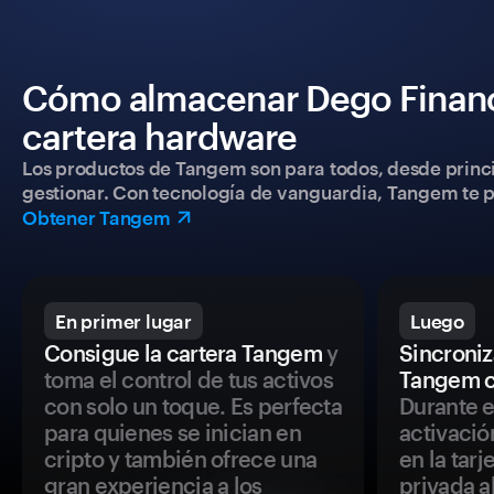
Cómo almacenar Dego Financ
cartera hardware
Los productos de Tangem son para todos, desde princip
gestionar. Con tecnología de vanguardia, Tangem te pe
Obtener Tangem
En primer lugar
Luego
Consigue la cartera Tangem
y
Sincroniza
toma el control de tus activos
Tangem c
con solo un toque. Es perfecta
Durante e
para quienes se inician en
activació
cripto y también ofrece una
en la tar
gran experiencia a los
privada a