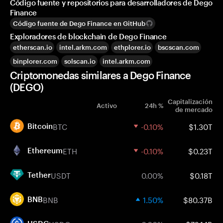
Código fuente y repositorios para desarrolladores de Dego
Finance
Código fuente de Dego Finance en GitHub
Exploradores de blockchain de Dego Finance
etherscan.io
intel.arkm.com
ethplorer.io
bscscan.com
binplorer.com
solscan.io
intel.arkm.com
Criptomonedas similares a Dego Finance
(DEGO)
Capitalización
Activo
24h %
de mercado
BTC
-0.10%
$1.30T
Bitcoin
ETH
-0.10%
$0.23T
Ethereum
USDT
0.00%
$0.18T
Tether
BNB
1.50%
$80.37B
BNB