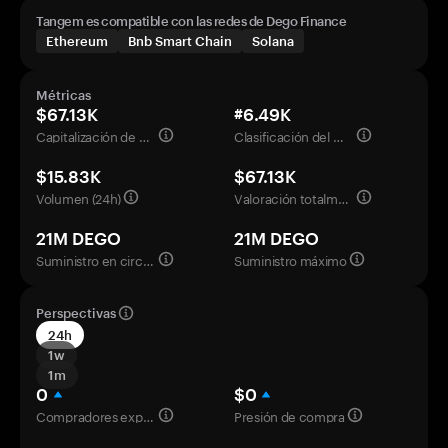
Tangem es compatible con las redes de Dego Finance
Ethereum
Bnb Smart Chain
Solana
Métricas
$67.13K
#6.49K
Capitalización de mercado
Clasificación del mercado
$15.83K
$67.13K
Volumen (24h)
Valoración totalmente diluida
21M DEGO
21M DEGO
Suministro en circulación
Suministro máximo
Perspectivas
24h
1w
1m
0
$0
Compradores experimentados
Presión de compra