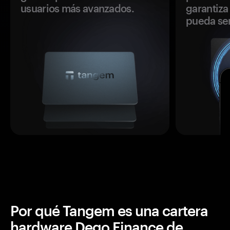
usuarios más avanzados.
garantiza 
pueda se
Por qué Tangem es una cartera
hardware Dego Finance de