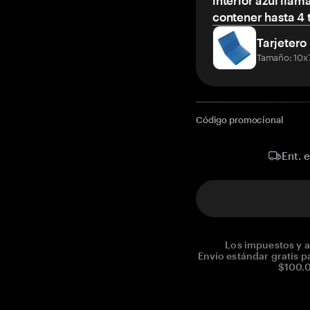
interior azul llam
contener hasta 4 t
Tarjetero
Tamaño: 10x
Código promocional
Ent. 
Los impuestos y a
Envío estándar gratis p
$100.0