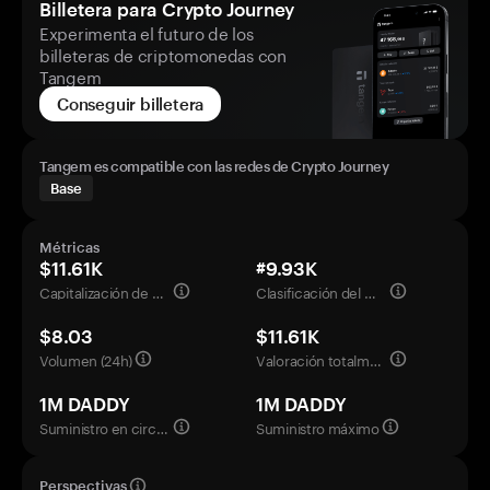
Billetera para Crypto Journey
Experimenta el futuro de los
billeteras de criptomonedas con
Tangem
Conseguir billetera
Tangem es compatible con las redes de Crypto Journey
Base
Métricas
$11.61K
#9.93K
Capitalización de mercado
Clasificación del mercado
$8.03
$11.61K
Volumen (24h)
Valoración totalmente diluida
1M DADDY
1M DADDY
Suministro en circulación
Suministro máximo
Perspectivas