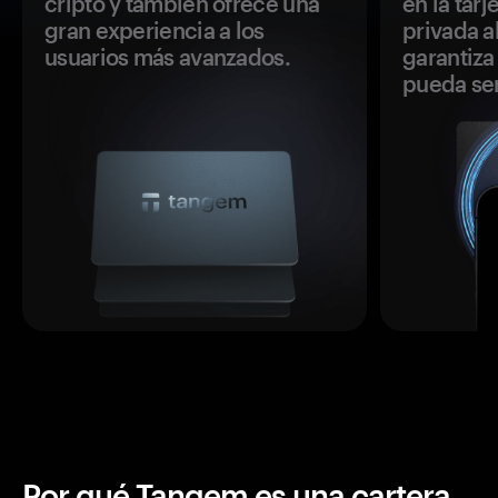
cripto y también ofrece una
en la tar
gran experiencia a los
privada a
usuarios más avanzados.
garantiza 
pueda se
Por qué Tangem es una cartera