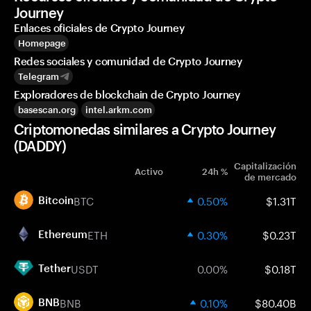
Journey
Enlaces oficiales de Crypto Journey
Homepage
Redes sociales y comunidad de Crypto Journey
Telegram
Exploradores de blockchain de Crypto Journey
basescan.org
intel.arkm.com
Criptomonedas similares a Crypto Journey
(DADDY)
Capitalización
Activo
24h %
de mercado
BTC
0.50%
$1.31T
Bitcoin
ETH
0.30%
$0.23T
Ethereum
USDT
0.00%
$0.18T
Tether
BNB
0.10%
$80.40B
BNB