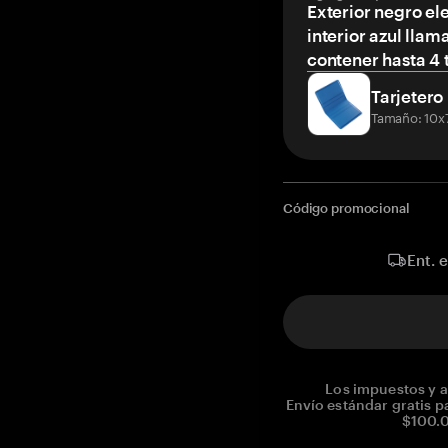
Exterior negro el
interior azul llam
contener hasta 4 t
Tarjetero
Tamaño: 10x
Código promocional
Ent. 
Los impuestos y a
Envío estándar gratis p
$100.0