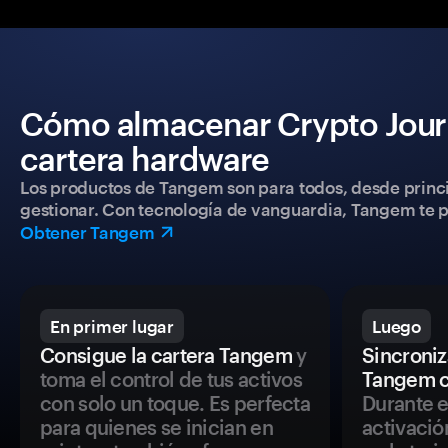
Cómo almacenar Crypto Jour
cartera hardware
Los productos de Tangem son para todos, desde princip
gestionar. Con tecnología de vanguardia, Tangem te pe
Obtener Tangem
En primer lugar
Luego
Consigue la cartera Tangem
y
Sincroniza
toma el control de tus activos
Tangem c
con solo un toque. Es perfecta
Durante e
para quienes se inician en
activació