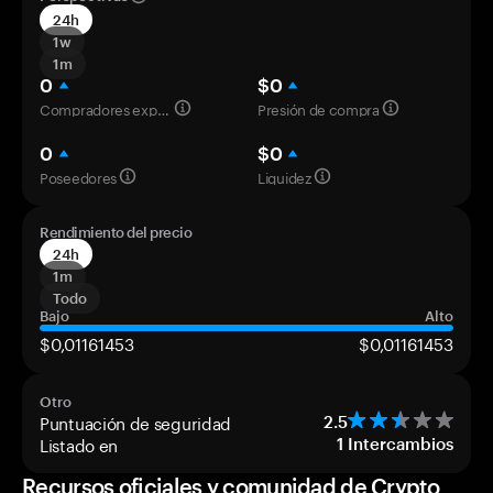
24h
1w
1m
0
$0
Compradores experimentados
Presión de compra
0
$0
Poseedores
Liquidez
Rendimiento del precio
24h
1m
Todo
Bajo
Alto
$0,01161453
$0,01161453
Otro
Puntuación de seguridad
2.5
Listado en
1
Intercambios
Recursos oficiales y comunidad de Crypto