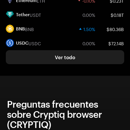
ETH
-0.10%
$0.23T
Ethereum
USDT
0.00%
$0.18T
Tether
BNB
1.50%
$80.36B
BNB
USDC
0.00%
$72.14B
USDC
Ver todo
Preguntas frecuentes
sobre Cryptiq browser
(CRYPTIQ)