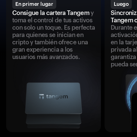
En primer lugar
Luego
Consigue la cartera Tangem
y
Sincroniza
toma el control de tus activos
Tangem c
con solo un toque. Es perfecta
Durante e
para quienes se inician en
activació
cripto y también ofrece una
en la tar
gran experiencia a los
privada a
usuarios más avanzados.
garantiza 
pueda se