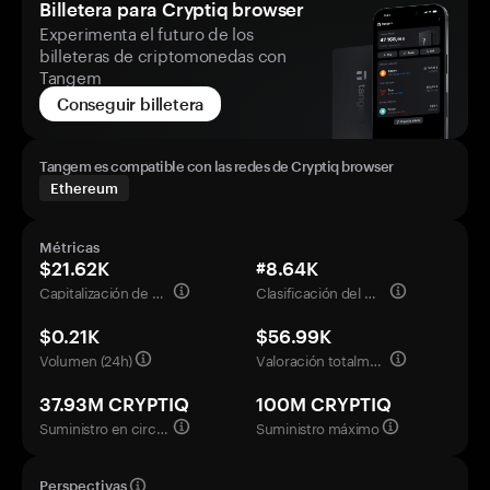
Billetera para Cryptiq browser
Experimenta el futuro de los
billeteras de criptomonedas con
Tangem
Conseguir billetera
Tangem es compatible con las redes de Cryptiq browser
Ethereum
Métricas
$21.62K
#8.64K
Capitalización de mercado
Clasificación del mercado
$0.21K
$56.99K
Volumen (24h)
Valoración totalmente diluida
37.93M CRYPTIQ
100M CRYPTIQ
Suministro en circulación
Suministro máximo
Perspectivas