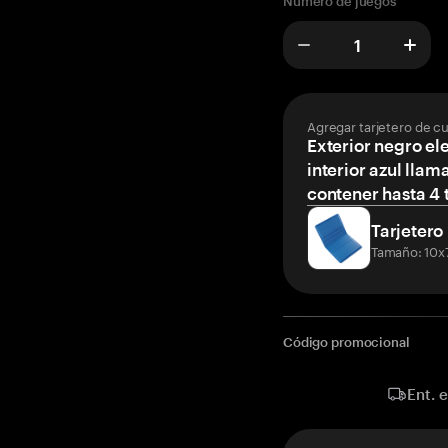
Número de juegos
Agregar tarjetero de c
Exterior negro el
interior azul llam
contener hasta 4 t
Tarjetero
Tamaño: 10x
Código promocional
Ent. 