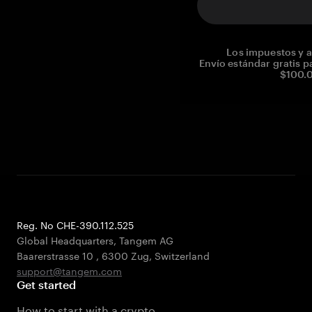
Los impuestos y a
Envío estándar gratis p
$100.0
Reg. No CHE-390.112.525
Global Headquarters, Tangem AG
Baarerstrasse 10
,
6300 Zug
,
Switzerland
support@tangem.com
Get started
How to start with a crypto