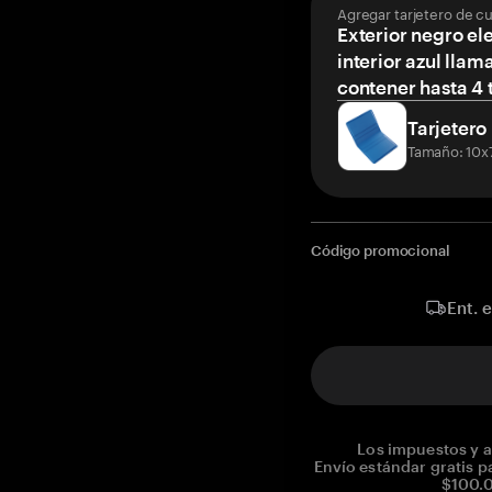
Agregar tarjetero de c
Exterior negro el
interior azul llam
contener hasta 4 t
Tarjetero
Tamaño: 10x
Código promocional
Ent. 
Los impuestos y a
Envío estándar gratis p
$100.0