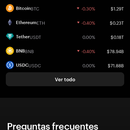
BTC
-0.30%
$1.29T
Bitcoin
ETH
-0.40%
$0.23T
Ethereum
USDT
0.00%
$0.18T
Tether
BNB
-0.40%
$78.94B
BNB
USDC
0.00%
$71.88B
USDC
Ver todo
Preguntas frecuentes