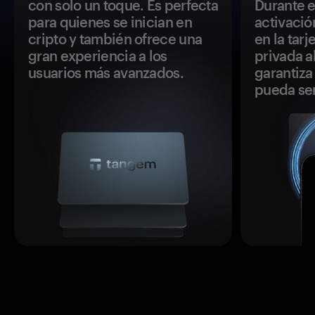
con solo un toque. Es perfecta
Durante e
para quienes se inician en
activació
cripto y también ofrece una
en la tar
gran experiencia a los
privada a
usuarios más avanzados.
garantiza 
pueda se