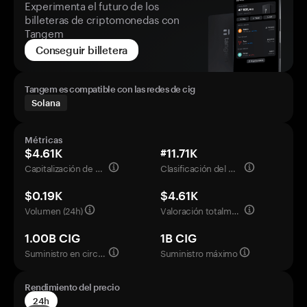
Experimenta el futuro de los
billeteras de criptomonedas con
Tangem
Conseguir billetera
Tangem es compatible con las redes de cig
Solana
Métricas
$4.61K
#11.71K
Capitalización de mercado
Clasificación del mercado
$0.19K
$4.61K
Volumen (24h)
Valoración totalmente diluida
1.00B CIG
1B CIG
Suministro en circulación
Suministro máximo
Rendimiento del precio
24h