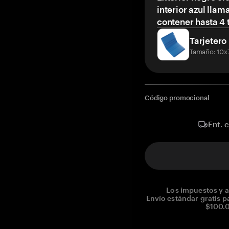
interior azul llam
contener hasta 4 t
Tarjetero
Tamaño: 10x
Código promocional
Ent. 
Los impuestos y a
Envío estándar gratis p
$100.0