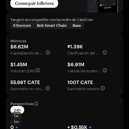
Conseguir billetera
Tangem es compatible con las redes de CateCoin
Ethereum
Bnb Smart Chain
Base
Métricas
$6.62M
#1.39K
Capitalización de mercado
Clasificación del mercado
$1.45M
$6.91M
Volumen (24h)
Valoración totalmente diluida
55.98T CATE
100T CATE
Suministro en circulación
Suministro máximo
Perspectivas
24h
1w
1m
0
+ $0.55K