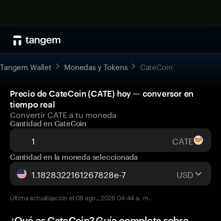
Tangem Wallet
Monedas y Tokens
CateCoin
Precio de CateCoin (CATE) hoy — conversor en
tiempo real
Convertir CATE a tu moneda
Cantidad en CateCoin
CATE
Cantidad en la moneda seleccionada
USD
Última actualización el 08 ago., 2026 04:44 a. m.
¿Qué es CateCoin? Guía completa sobre