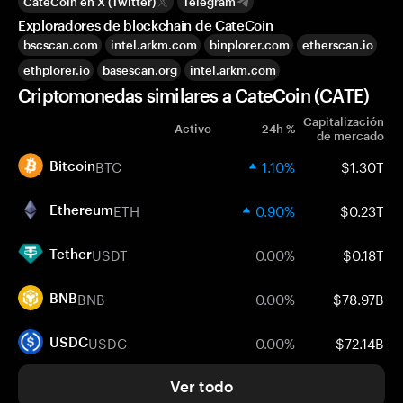
CateCoin en X (Twitter)
Telegram
Exploradores de blockchain de CateCoin
bscscan.com
intel.arkm.com
binplorer.com
etherscan.io
ethplorer.io
basescan.org
intel.arkm.com
Criptomonedas similares a CateCoin (CATE)
Capitalización
Activo
24h %
de mercado
BTC
1.10%
$1.30T
Bitcoin
ETH
0.90%
$0.23T
Ethereum
USDT
0.00%
$0.18T
Tether
BNB
0.00%
$78.97B
BNB
USDC
0.00%
$72.14B
USDC
Ver todo