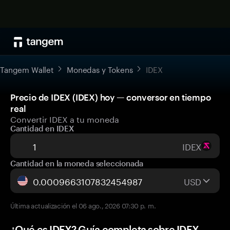
Tangem Wallet
Monedas y Tokens
IDEX
Precio de IDEX (IDEX) hoy — conversor en tiempo
real
Convertir IDEX a tu moneda
Cantidad en IDEX
IDEX
Cantidad en la moneda seleccionada
USD
Última actualización el 06 ago., 2026 07:30 p. m.
¿Qué es IDEX? Guía completa sobre IDEX