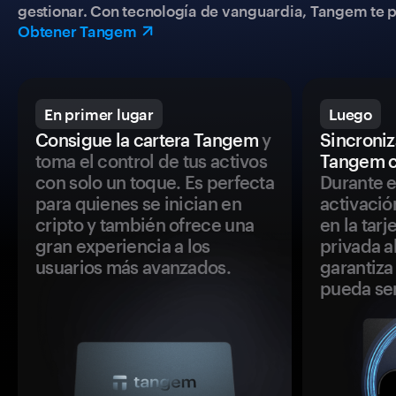
gestionar. Con tecnología de vanguardia, Tangem te pe
Obtener Tangem
En primer lugar
Luego
Consigue la cartera Tangem
y
Sincroniza
toma el control de tus activos
Tangem c
con solo un toque. Es perfecta
Durante e
para quienes se inician en
activació
cripto y también ofrece una
en la tar
gran experiencia a los
privada a
usuarios más avanzados.
garantiza 
pueda se