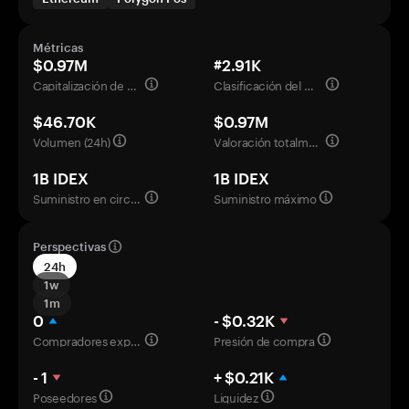
Métricas
$0.97M
#2.91K
Capitalización de mercado
Clasificación del mercado
$46.70K
$0.97M
Volumen (24h)
Valoración totalmente diluida
1B IDEX
1B IDEX
Suministro en circulación
Suministro máximo
Perspectivas
24h
1w
1m
0
- $0.32K
Compradores experimentados
Presión de compra
- 1
+ $0.21K
Poseedores
Liquidez