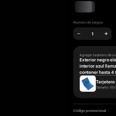
Número de juegos
Agregar tarjetero de c
Exterior negro el
interior azul llam
contener hasta 4 t
Tarjetero
Tamaño: 10x
Código promocional