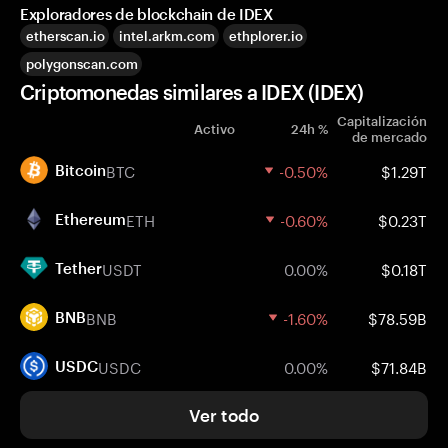
Exploradores de blockchain de IDEX
etherscan.io
intel.arkm.com
ethplorer.io
polygonscan.com
Criptomonedas similares a IDEX (IDEX)
Capitalización
Activo
24h %
de mercado
BTC
-0.50%
$1.29T
Bitcoin
ETH
-0.60%
$0.23T
Ethereum
USDT
0.00%
$0.18T
Tether
BNB
-1.60%
$78.59B
BNB
USDC
0.00%
$71.84B
USDC
Ver todo