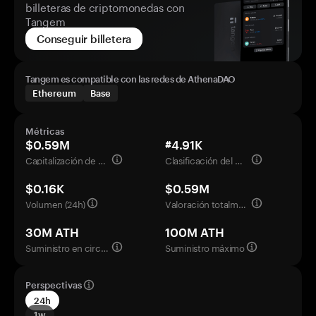
billeteras de criptomonedas con
Tangem
Conseguir billetera
Tangem es compatible con las redes de AthenaDAO
Ethereum
Base
Métricas
$0.59M
#4.91K
Capitalización de mercado
Clasificación del mercado
$0.16K
$0.59M
Volumen (24h)
Valoración totalmente diluida
30M ATH
100M ATH
Suministro en circulación
Suministro máximo
Perspectivas
24h
1w