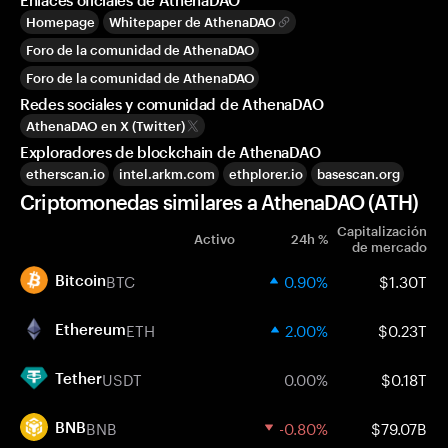
Enlaces oficiales de AthenaDAO
Homepage
Whitepaper de AthenaDAO
Foro de la comunidad de AthenaDAO
Foro de la comunidad de AthenaDAO
Redes sociales y comunidad de AthenaDAO
AthenaDAO en X (Twitter)
Exploradores de blockchain de AthenaDAO
etherscan.io
intel.arkm.com
ethplorer.io
basescan.org
Criptomonedas similares a AthenaDAO (ATH)
Capitalización
Activo
24h %
de mercado
BTC
0.90%
$1.30T
Bitcoin
ETH
2.00%
$0.23T
Ethereum
USDT
0.00%
$0.18T
Tether
BNB
-0.80%
$79.07B
BNB