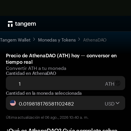
Tangem Wallet
Monedas y Tokens
AthenaDAO
Precio de AthenaDAO (ATH) hoy — conversor en
tiempo real
Convertir ATH a tu moneda
Cantidad en AthenaDAO
ATH
Cantidad en la moneda seleccionada
USD
Última actualización el 06 ago., 2026 10:40 a. m.
¿Qué es AthenaDAO? Guía completa sobre