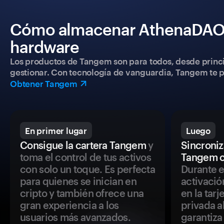
Cómo almacenar AthenaDAO d
hardware
Los productos de Tangem son para todos, desde princip
gestionar. Con tecnología de vanguardia, Tangem te pe
Obtener Tangem
En primer lugar
Luego
Consigue la cartera Tangem
y
Sincroniza
toma el control de tus activos
Tangem c
con solo un toque. Es perfecta
Durante e
para quienes se inician en
activació
cripto y también ofrece una
en la tar
gran experiencia a los
privada a
usuarios más avanzados.
garantiza 