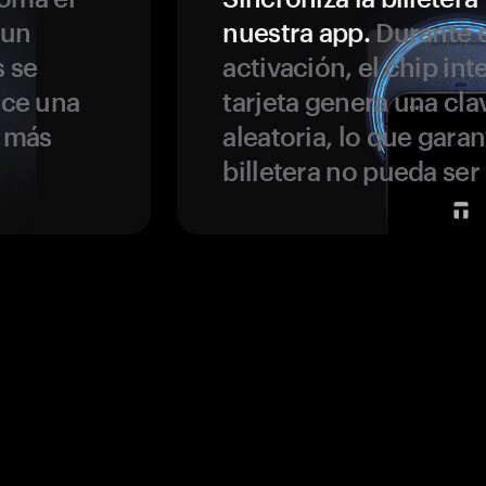
 un
nuestra app.
Durante e
s se
activación, el chip int
ece una
tarjeta genera una cla
s más
aleatoria, lo que garan
billetera no pueda se