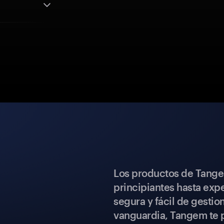
Los productos de Tange
principiantes hasta expe
segura y fácil de gestio
vanguardia, Tangem te p