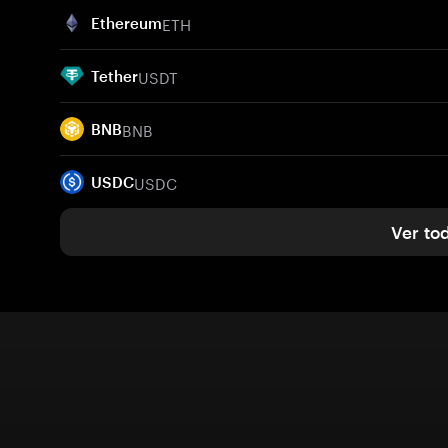
ETH
Ethereum
USDT
Tether
BNB
BNB
USDC
USDC
Ver to