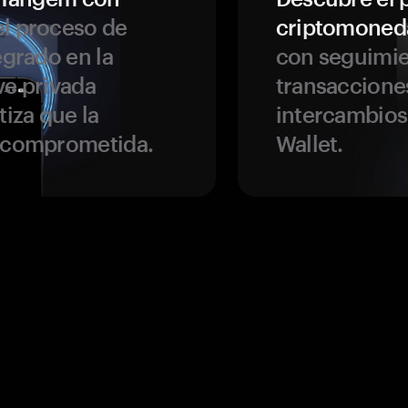
l proceso de
criptomoned
egrado en la
con seguimie
ve privada
transaccione
tiza que la
intercambios
r comprometida.
Wallet.