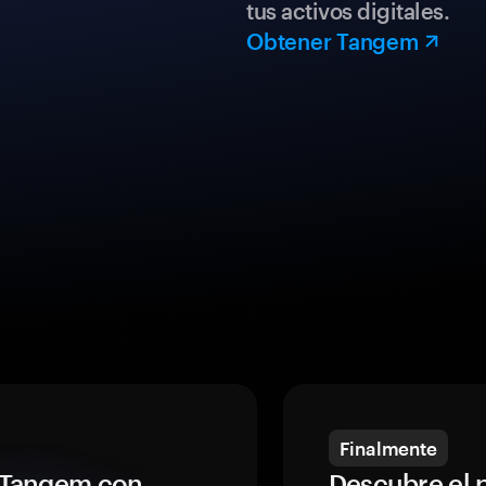
tus activos digitales.
Obtener Tangem
Finalmente
a Tangem con
Descubre el 