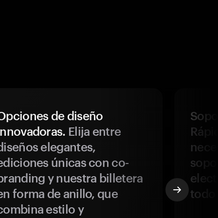
Opciones de diseño
Sopor
innovadoras.
Elija entre
Rápi
diseños elegantes,
neces
ediciones únicas con co-
sopo
branding y nuestra billetera
elect
en forma de anillo, que
todo
combina estilo y