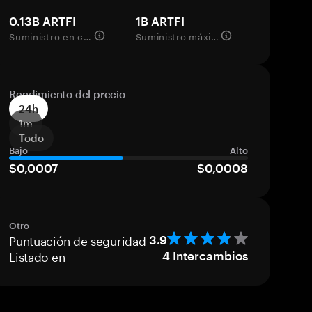
0.13B ARTFI
1B ARTFI
Suministro en circulación
Suministro máximo
Rendimiento del precio
24h
1m
Todo
Bajo
Alto
$0,0007
$0,0008
Otro
Puntuación de seguridad
3.9
Listado en
4
Intercambios