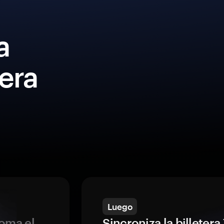
a
era
Luego
oma el
Sincroniza la billeter