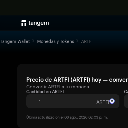
Tangem Wallet
Monedas y Tokens
ARTFI
Precio de ARTFI (ARTFI) hoy — conver
Convertir ARTFI a tu moneda
Cantidad en ARTFI
C
ARTFI
Última actualización el 06 ago., 2026 02:03 p. m.