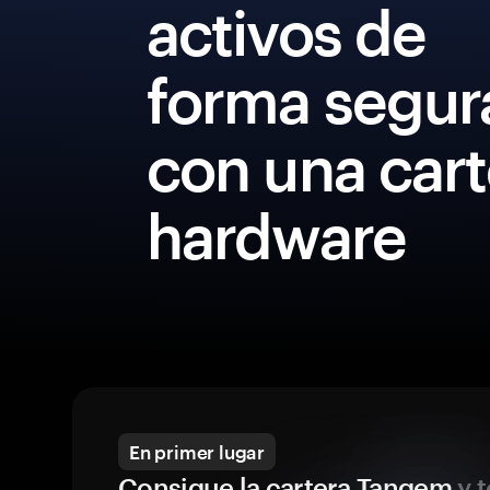
activos de
forma segur
con una cart
hardware
En primer lugar
Consigue la cartera Tangem
y t