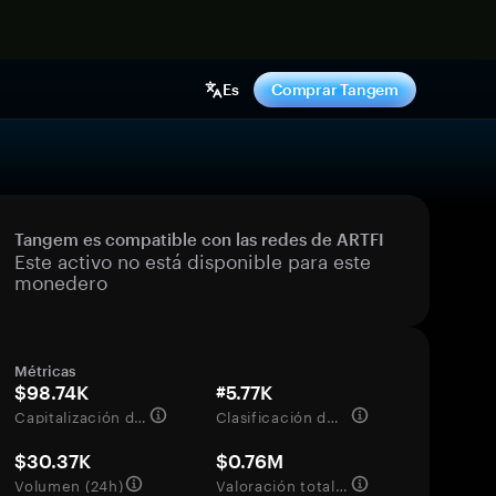
hora
Es
Comprar Tangem
Tangem es compatible con las redes de ARTFI
Este activo no está disponible para este
monedero
Métricas
$98.74K
#5.77K
Capitalización de mercado
Clasificación del mercado
$30.37K
$0.76M
Volumen (24h)
Valoración totalmente diluida