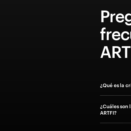
Pre
fre
ART
¿Qué es la c
¿Cuáles son l
ARTFI?