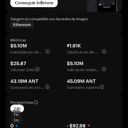
Conseguir billetera
Tangem es compatible con las redes de Aragon
Ethereum
Métricas
$5.10M
#1.61K
Capitalización de mercado
Clasificación del mercado
$25.87
$5.10M
Volumen (24h)
Valoración totalmente diluida
43.19M ANT
45.09M ANT
Suministro en circulación
Suministro máximo
Perspectivas
24h
1w
1m
0
- $92.98