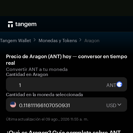
Tangem Wallet
Monedas y Tokens
Aragon
Precio de Aragon (ANT) hoy — conversor en tiempo
real
Convertir ANT a tu moneda
Cantidad en Aragon
ANT
Cantidad en la moneda seleccionada
USD
Última actualización el 09 ago., 2026 11:55 a. m.
¿Qué es Aragon? Guía completa sobre ANT