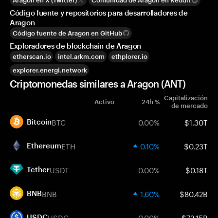
Aragon en X (Twitter)
Comunidad de Aragon en Reddit
Código fuente y repositorios para desarrolladores de
Aragon
Código fuente de Aragon en GitHub
Exploradores de blockchain de Aragon
etherscan.io
intel.arkm.com
ethplorer.io
explorer.energi.network
Criptomonedas similares a Aragon (ANT)
Capitalización
Activo
24h %
de mercado
BTC
0.00%
$1.30T
Bitcoin
ETH
0.10%
$0.23T
Ethereum
USDT
0.00%
$0.18T
Tether
BNB
1.60%
$80.42B
BNB
USDC
0.00%
$72.15B
USDC