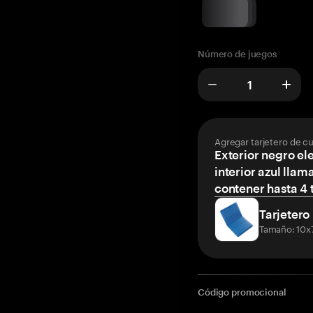
Número de juegos
Agregar tarjetero de c
Exterior negro el
interior azul llam
contener hasta 4 t
Tarjetero
Tamaño: 10x
Código promocional