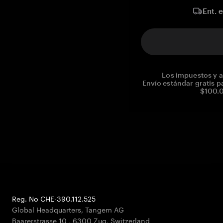
Ent. 
Los impuestos y a
Envío estándar gratis p
$100.0
Reg. No CHE-390.112.525
Global Headquarters, Tangem AG
Baarerstrasse 10
,
6300 Zug
,
Switzerland