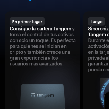
En primer lugar
Luego
Consigue la cartera Tangem
y
Sincroniza
toma el control de tus activos
Tangem c
con solo un toque. Es perfecta
Durante e
para quienes se inician en
activació
cripto y también ofrece una
en la tar
gran experiencia a los
privada a
usuarios más avanzados.
garantiza 
pueda se