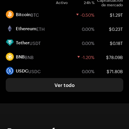
Capitalización
Activo
24h %
de mercado
BTC
-0.50%
$1.29T
Bitcoin
ETH
0.00%
$0.23T
Ethereum
USDT
0.00%
$0.18T
Tether
BNB
-1.20%
$78.09B
BNB
USDC
0.00%
$71.80B
USDC
Ver todo