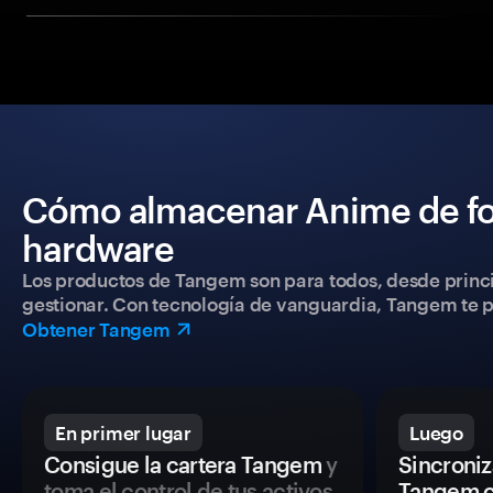
Cómo almacenar Anime de fo
hardware
Los productos de Tangem son para todos, desde princip
gestionar. Con tecnología de vanguardia, Tangem te pe
Obtener Tangem
En primer lugar
Luego
Consigue la cartera Tangem
y
Sincroniza
toma el control de tus activos
Tangem c