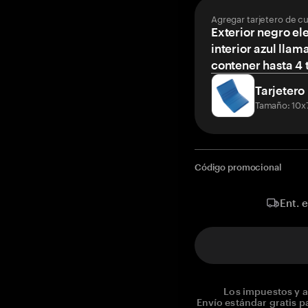
Agregar tarjetero de c
Exterior negro el
interior azul llam
contener hasta 4 t
Tarjetero
Tamaño: 10x
Código promocional
Ent. 
Los impuestos y a
Envío estándar gratis p