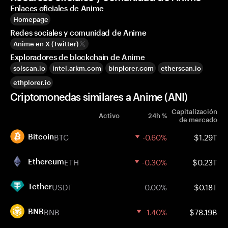
Enlaces oficiales de Anime
Homepage
Redes sociales y comunidad de Anime
Anime en X (Twitter)
Exploradores de blockchain de Anime
solscan.io
intel.arkm.com
binplorer.com
etherscan.io
ethplorer.io
Criptomonedas similares a Anime (ANI)
Capitalización
Activo
24h %
de mercado
BTC
-0.60%
$1.29T
Bitcoin
ETH
-0.30%
$0.23T
Ethereum
USDT
0.00%
$0.18T
Tether
BNB
-1.40%
$78.19B
BNB