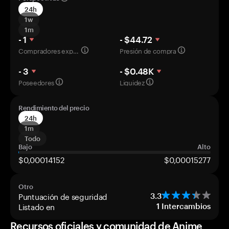
24h
1w
1m
- 1
- $44.72
Compradores experimentados
Presión de compra
- 3
- $0.48K
Poseedores
Liquidez
Rendimiento del precio
24h
1m
Todo
Bajo
Alto
$0,00014152
$0,00015277
Otro
Puntuación de seguridad
3.3
Listado en
1
Intercambios
Recursos oficiales y comunidad de Anime