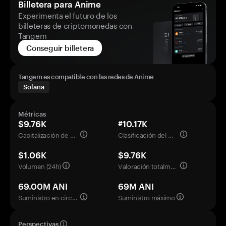
Billetera para Anime
Experimenta el futuro de los
billeteras de criptomonedas con
Tangem
Conseguir billetera
Tangem es compatible con las redes de Anime
Solana
Métricas
$9.76K
#10.17K
Capitalización de mercado
Clasificación del mercado
$1.06K
$9.76K
Volumen (24h)
Valoración totalmente diluida
69.00M ANI
69M ANI
Suministro en circulación
Suministro máximo
Perspectivas