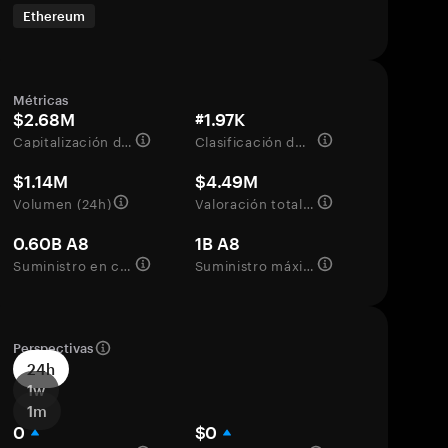
Ethereum
Métricas
$2.68M
#1.97K
Capitalización de mercado
Clasificación del mercado
$1.14M
$4.49M
Volumen (24h)
Valoración totalmente diluida
0.60B A8
1B A8
Suministro en circulación
Suministro máximo
Perspectivas
24h
1w
1m
0
$0