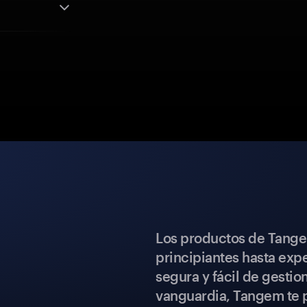
Los productos de Tange
principiantes hasta expe
segura y fácil de gestio
vanguardia, Tangem te p