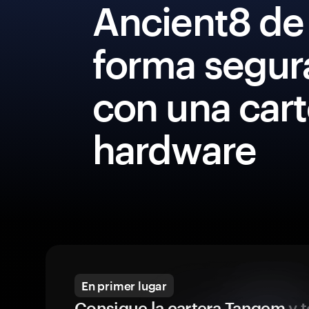
Ancient8 de
forma segur
con una cart
hardware
En primer lugar
Consigue la cartera Tangem
y t