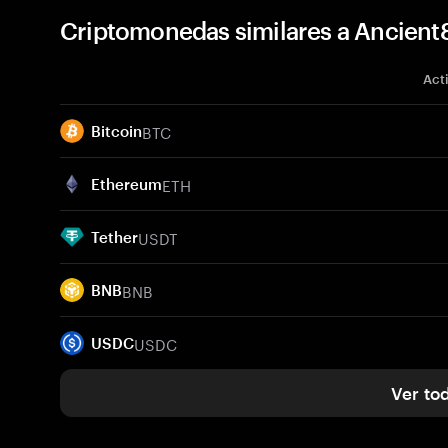
Criptomonedas similares a Ancient8
Act
BTC
Bitcoin
ETH
Ethereum
USDT
Tether
BNB
BNB
USDC
USDC
Ver to