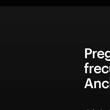
Pre
fre
Anc