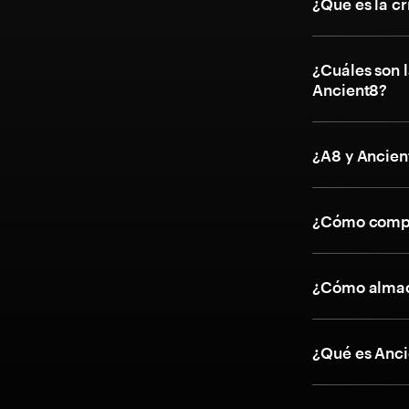
¿Qué es la c
¿Cuáles son l
Ancient8?
¿A8 y Ancien
¿Cómo compr
¿Cómo almac
¿Qué es Anci