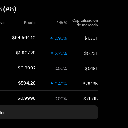
 (A8)
Capitalización
ivo
Precio
24h %
de mercado
0.90%
$1.30T
$64,564.10
2.20%
$0.23T
$1,907.29
0.00%
$0.18T
$0.9992
0.40%
$79.13B
$594.26
0.00%
$71.71B
$0.9996
do