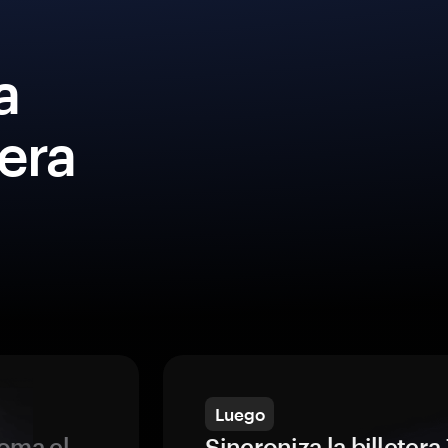
a
era
Luego
oma el
Sincroniza la billeter