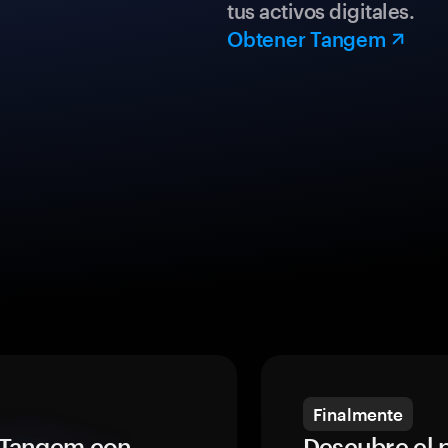
tus activos digitales.
Obtener Tangem
Finalmente
a Tangem con
Descubre el 