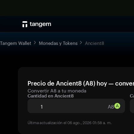
Tangem Wallet
Monedas y Tokens
Ancient8
Precio de Ancient8 (A8) hoy — conver
Convertir A8 a tu moneda
Cantidad en Ancient8
C
A8
Última actualización el 06 ago., 2026 01:58 a. m.