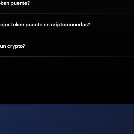
oken puente?
mejor token puente en criptomonedas?
gun crypto?