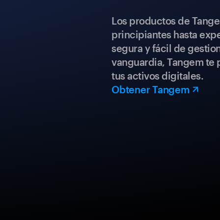
Los productos de Tange
principiantes hasta expe
segura y fácil de gestio
vanguardia, Tangem te p
tus activos digitales.
Obtener Tangem