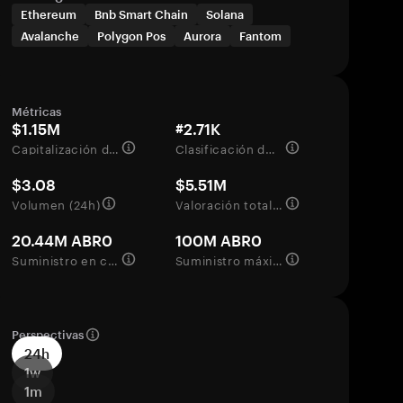
Ethereum
Bnb Smart Chain
Solana
Avalanche
Polygon Pos
Aurora
Fantom
Métricas
$1.15M
#2.71K
Capitalización de mercado
Clasificación del mercado
$3.08
$5.51M
Volumen (24h)
Valoración totalmente diluida
20.44M ABR0
100M ABR0
Suministro en circulación
Suministro máximo
Perspectivas
24h
1w
1m