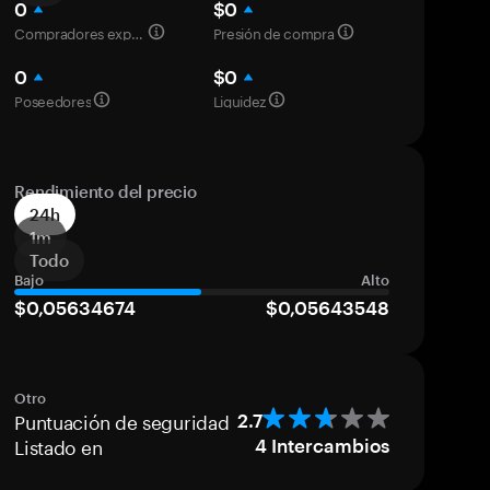
0
$0
Compradores experimentados
Presión de compra
0
$0
Poseedores
Liquidez
Rendimiento del precio
24h
1m
Todo
Bajo
Alto
$0,05634674
$0,05643548
Otro
Puntuación de seguridad
2.7
Listado en
4
Intercambios