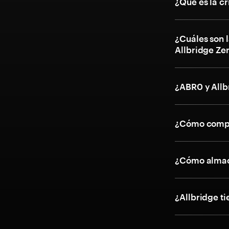
¿Qué es la c
¿Cuáles son l
Allbridge Ze
¿ABR0 y Allb
¿Cómo compr
¿Cómo almace
¿Allbridge ti