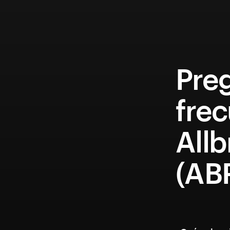
Pre
fre
Allb
(AB