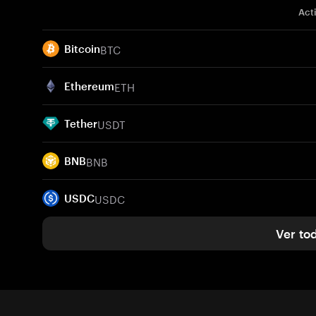
Act
BTC
Bitcoin
ETH
Ethereum
USDT
Tether
BNB
BNB
USDC
USDC
Ver to