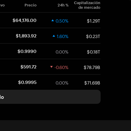
Capitalización
ivo
Precio
24h %
de mercado
0.50%
$1.29T
$64,176.00
1.60%
$0.23T
$1,893.92
0.00%
$0.18T
$0.9990
-0.60%
$78.79B
$591.72
0.00%
$71.69B
$0.9995
do