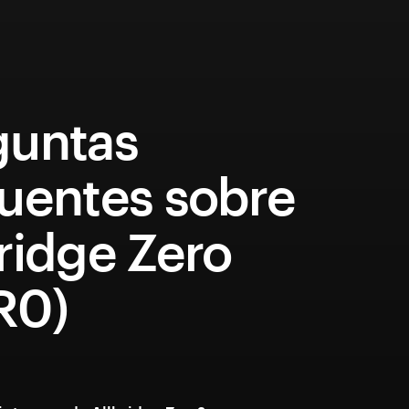
guntas
cuentes sobre
ridge Zero
R0)