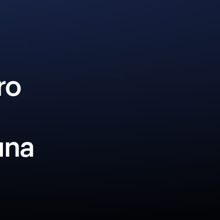
ro
una