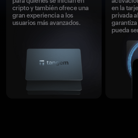
para quienes se inician en
activació
cripto y también ofrece una
en la tar
gran experiencia a los
privada a
usuarios más avanzados.
garantiza 
pueda se