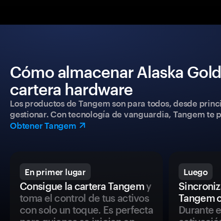
Cómo almacenar Alaska Gold
cartera hardware
Los productos de Tangem son para todos, desde princip
gestionar. Con tecnología de vanguardia, Tangem te pe
Obtener Tangem
En primer lugar
Luego
Consigue la cartera Tangem
y
Sincroniza
toma el control de tus activos
Tangem c
con solo un toque. Es perfecta
Durante e