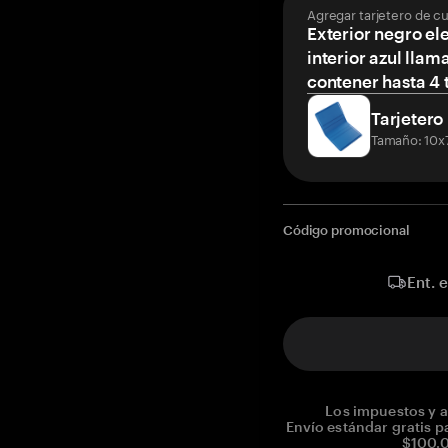
Agregar tarjetero de c
Exterior negro el
interior azul llam
contener hasta 4 t
Tarjetero
Tamaño: 10x
Código promocional
Ent. 
Los impuestos y a
Envío estándar gratis p
$100.0