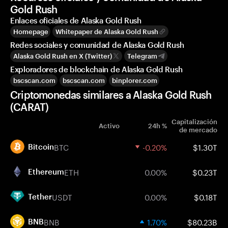
Gold Rush
Enlaces oficiales de Alaska Gold Rush
Homepage
Whitepaper de Alaska Gold Rush
Redes sociales y comunidad de Alaska Gold Rush
Alaska Gold Rush en X (Twitter)
Telegram
Exploradores de blockchain de Alaska Gold Rush
bscscan.com
bscscan.com
binplorer.com
Criptomonedas similares a Alaska Gold Rush
(CARAT)
Capitalización
Activo
24h %
de mercado
BTC
-0.20%
$1.30T
Bitcoin
ETH
0.00%
$0.23T
Ethereum
USDT
0.00%
$0.18T
Tether
BNB
1.70%
$80.23B
BNB