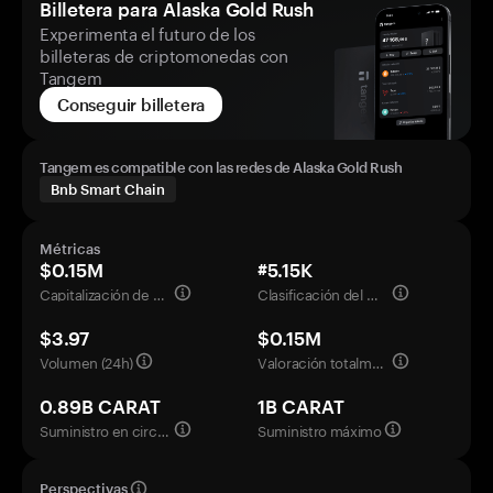
Billetera para Alaska Gold Rush
Experimenta el futuro de los
billeteras de criptomonedas con
Tangem
Conseguir billetera
Tangem es compatible con las redes de Alaska Gold Rush
Bnb Smart Chain
Métricas
$0.15M
#5.15K
Capitalización de mercado
Clasificación del mercado
$3.97
$0.15M
Volumen (24h)
Valoración totalmente diluida
0.89B CARAT
1B CARAT
Suministro en circulación
Suministro máximo
Perspectivas