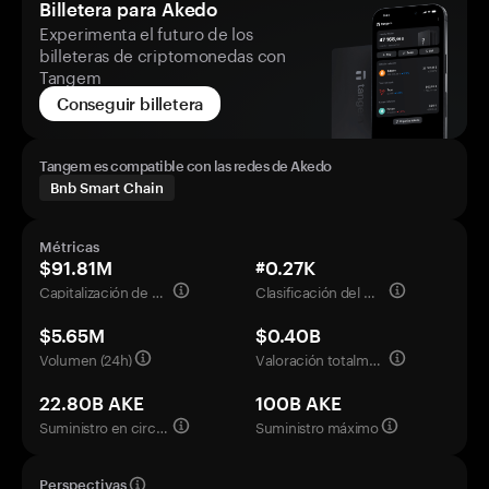
Billetera para Akedo
Experimenta el futuro de los
billeteras de criptomonedas con
Tangem
Conseguir billetera
Tangem es compatible con las redes de Akedo
Bnb Smart Chain
Métricas
$91.81M
#0.27K
Capitalización de mercado
Clasificación del mercado
$5.65M
$0.40B
Volumen (24h)
Valoración totalmente diluida
22.80B AKE
100B AKE
Suministro en circulación
Suministro máximo
Perspectivas