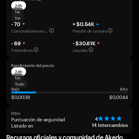
24h
1w
1m
- 70
+ $0.54K
Compradores experimentados
Presión de compra
- 69
- $30.61K
Poseedores
Liquidez
Rendimiento del precio
24h
1m
Todo
Bajo
Alto
$0,0039
$0,0044
Otro
Puntuación de seguridad
4
Listado en
14
Intercambios
Recursos oficiales y comunidad de Akedo