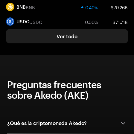
BNB
0.40%
$79.26B
BNB
USDC
0.00%
$71.71B
USDC
Ver todo
Preguntas frecuentes
sobre Akedo (AKE)
¿Qué es la criptomoneda Akedo?