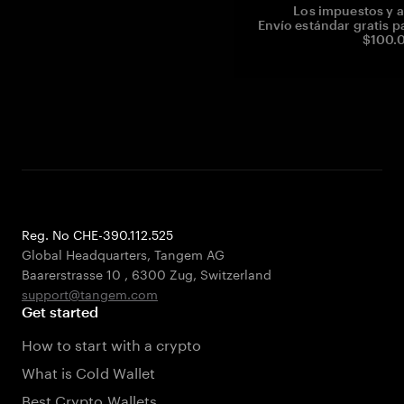
Los impuestos y a
Envío estándar gratis p
$100.0
Reg. No CHE-390.112.525
Global Headquarters, Tangem AG
Baarerstrasse 10
,
6300 Zug
,
Switzerland
support@tangem.com
Get started
How to start with a crypto
What is Cold Wallet
Best Crypto Wallets