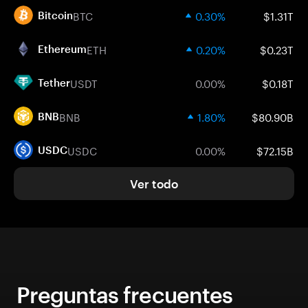
BTC
0.30%
$1.31T
Bitcoin
ETH
0.20%
$0.23T
Ethereum
USDT
0.00%
$0.18T
Tether
BNB
1.80%
$80.90B
BNB
USDC
0.00%
$72.15B
USDC
Ver todo
Preguntas frecuentes