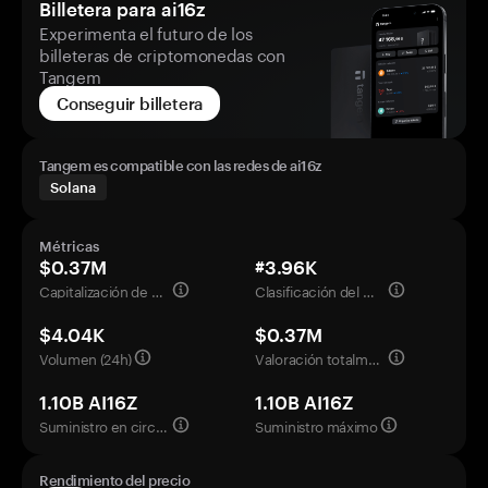
Billetera para ai16z
Experimenta el futuro de los
billeteras de criptomonedas con
Tangem
Conseguir billetera
Tangem es compatible con las redes de ai16z
Solana
Métricas
$0.37M
#3.96K
Capitalización de mercado
Clasificación del mercado
$4.04K
$0.37M
Volumen (24h)
Valoración totalmente diluida
1.10B AI16Z
1.10B AI16Z
Suministro en circulación
Suministro máximo
Rendimiento del precio