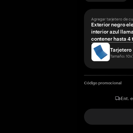
Agregar tarjetero de c
Exterior negro el
interior azul llam
contener hasta 4 t
Tarjetero
Tamaño: 10x
Código promocional
Ent. 