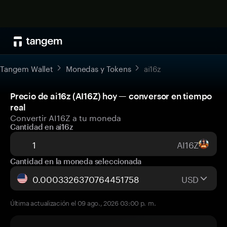
Tangem Wallet
Monedas y Tokens
ai16z
Precio de ai16z (AI16Z) hoy — conversor en tiempo
real
Convertir AI16Z a tu moneda
Cantidad en ai16z
AI16Z
Cantidad en la moneda seleccionada
USD
Última actualización el 09 ago., 2026 03:00 p. m.