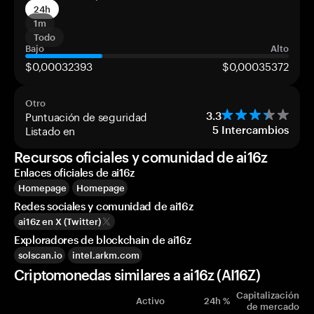
24h
1m
Todo
Bajo
Alto
$0,00032393
$0,00035372
Otro
Puntuación de seguridad
3.3
Listado en
5
Intercambios
Recursos oficiales y comunidad de ai16z
Enlaces oficiales de ai16z
Homepage
Homepage
Redes sociales y comunidad de ai16z
ai16z en X (Twitter)
Exploradores de blockchain de ai16z
solscan.io
intel.arkm.com
Criptomonedas similares a ai16z (AI16Z)
Capitalización
Activo
24h %
de mercado