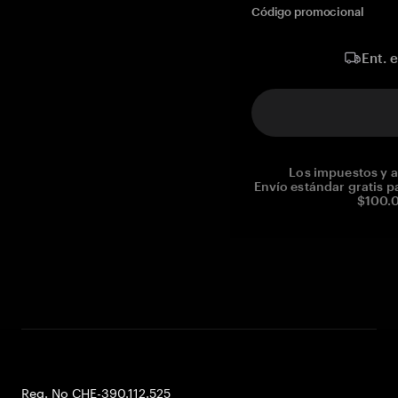
Código promocional
Ent. 
Los impuestos y a
Envío estándar gratis p
$100.0
Reg. No CHE-390.112.525