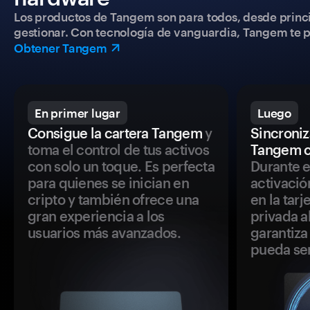
Los productos de Tangem son para todos, desde princip
gestionar. Con tecnología de vanguardia, Tangem te pe
Obtener Tangem
En primer lugar
Luego
Consigue la cartera Tangem
y
Sincroniza
toma el control de tus activos
Tangem c
con solo un toque. Es perfecta
Durante e
para quienes se inician en
activació
cripto y también ofrece una
en la tar
gran experiencia a los
privada a
usuarios más avanzados.
garantiza 
pueda se