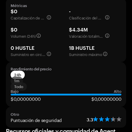
Métricas
$0
-
Capitalización de mercado
Clasificación del mercado
$0
$4.34M
Volumen (24h)
Valoración totalmente diluida
0 HUSTLE
1B HUSTLE
Suministro en circulación
Suministro máximo
Rendimiento del precio
24h
1m
Todo
Bajo
Alto
$0,00000000
$0,00000000
Otro
Puntuación de seguridad
3.3
Recursos oficiales y comunidad de Agent