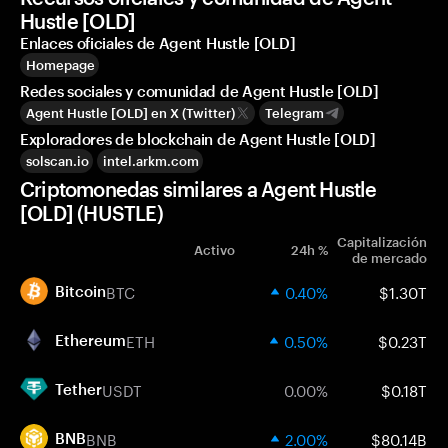
Hustle [OLD]
Enlaces oficiales de Agent Hustle [OLD]
Homepage
Redes sociales y comunidad de Agent Hustle [OLD]
Agent Hustle [OLD] en X (Twitter)
Telegram
Exploradores de blockchain de Agent Hustle [OLD]
solscan.io
intel.arkm.com
Criptomonedas similares a Agent Hustle
[OLD] (HUSTLE)
Capitalización
Activo
24h %
de mercado
BTC
0.40%
$1.30T
Bitcoin
ETH
0.50%
$0.23T
Ethereum
USDT
0.00%
$0.18T
Tether
BNB
2.00%
$80.14B
BNB