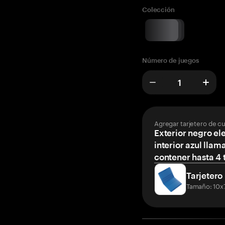
Colección
Número de juegos
Agregar tarjetero de c
Exterior negro el
interior azul llam
contener hasta 4 t
Tarjetero
Tamaño: 10x