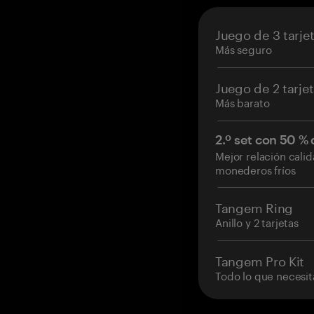
Juego de 3 tarje
Más seguro
Juego de 2 tarje
Más barato
2.º set con 50 %
Mejor relación cali
monederos fríos
Tangem Ring
Anillo y 2 tarjetas
Tangem Pro Kit
Todo lo que necesit