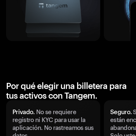
Por qué elegir una billetera para
tus activos con Tangem.
Privado.
No se requiere
Seguro.
S
registro ni KYC para usar la
están enc
aplicación. No rastreamos sus
abandonan
datos.
Solo uste