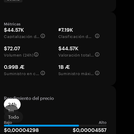
Métricas
$44.57K
#7.19K
Capitalización de mercado
Clasificación del mercado
$72.07
$44.57K
Volumen (24h)
Valoración totalmente diluida
0.99B Æ
1B Æ
Suministro en circulación
Suministro máximo
Rendimiento del precio
24h
1m
Todo
Bajo
Alto
$0,00004298
$0,00004557