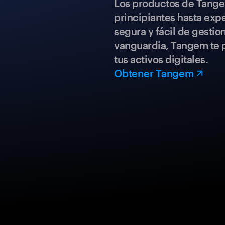
Los productos de Tange
principiantes hasta expe
segura y fácil de gestio
vanguardia, Tangem te p
tus activos digitales.
Obtener Tangem