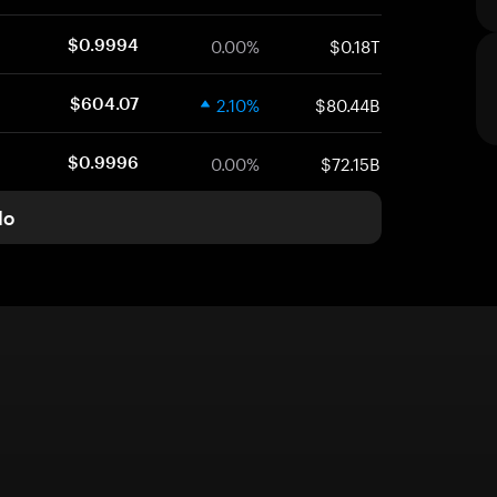
0.00%
$0.18T
$0.9994
2.10%
$80.44B
$604.07
0.00%
$72.15B
$0.9996
do