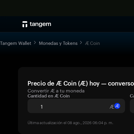
Tangem Wallet
Monedas y Tokens
Æ Coin
Precio de Æ Coin (Æ) hoy — converso
Convertir Æ a tu moneda
Cantidad en Æ Coin
C
Æ
Última actualización el 08 ago., 2026 06:04 p. m.