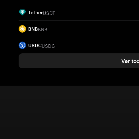
USDT
Tether
BNB
BNB
USDC
USDC
Ver to