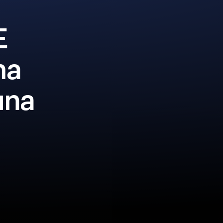
Æ
ma
una