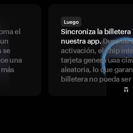
Luego
oma el
Sincroniza la billeter
 un
nuestra app.
Durante e
s se
activación, el chip int
ece una
tarjeta genera una cla
s más
aleatoria, lo que garan
billetera no pueda se