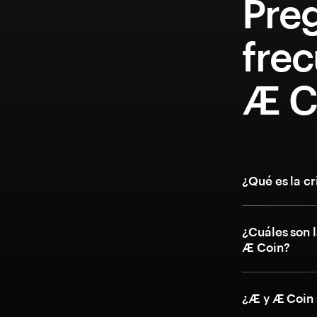
Pre
fre
Æ C
¿Qué es la c
¿Cuáles son l
Æ Coin?
¿Æ y Æ Coin 