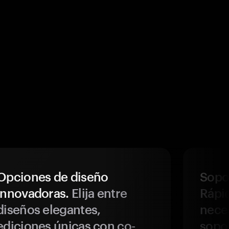
Opciones de diseño
Sopor
innovadoras.
Elija entre
Rápi
diseños elegantes,
neces
ediciones únicas con co-
sopo