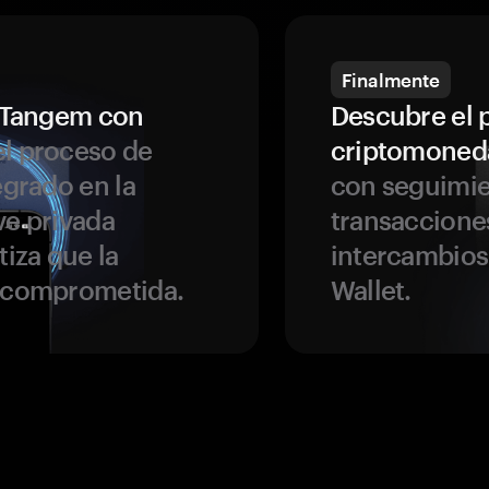
Finalmente
a Tangem con
Descubre el 
l proceso de
criptomoned
egrado en la
con seguimie
ve privada
transaccione
tiza que la
intercambios
r comprometida.
Wallet.