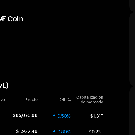
 Æ Coin
(Æ)
Capitalización
ivo
Precio
24h %
de mercado
0.50%
$1.31T
$65,070.96
0.80%
$0.23T
$1,922.49