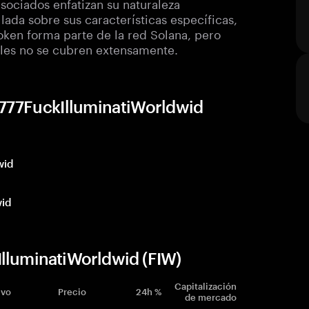
asociados enfatizan su naturaleza
lada sobre sus características específicas,
oken forma parte de la red Solana, pero
nales no se cubren extensamente.
 777FuckIlluminatiWorldwid
wid
wid
lluminatiWorldwid (FIW)
Capitalización
ivo
Precio
24h %
de mercado