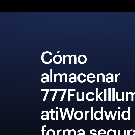
Cómo
almacenar
777FuckIllu
atiWorldwid
forma segur