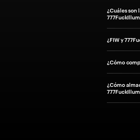
¿Cuáles son l
777FuckIllum
¿FIW y 777Fu
¿Cómo compr
¿Cómo almac
777FuckIllum