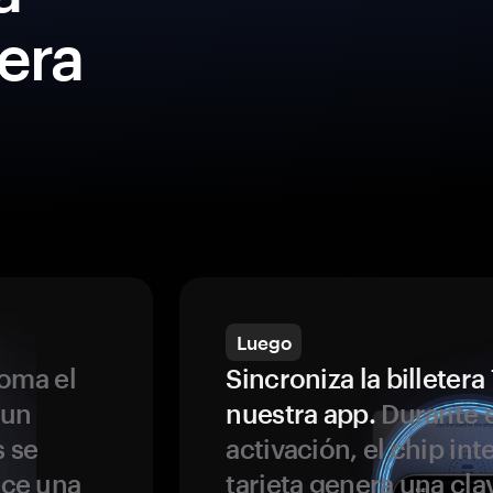
era
Luego
oma el
Sincroniza la billeter
 un
nuestra app.
Durante e
s se
activación, el chip int
ece una
tarjeta genera una cla