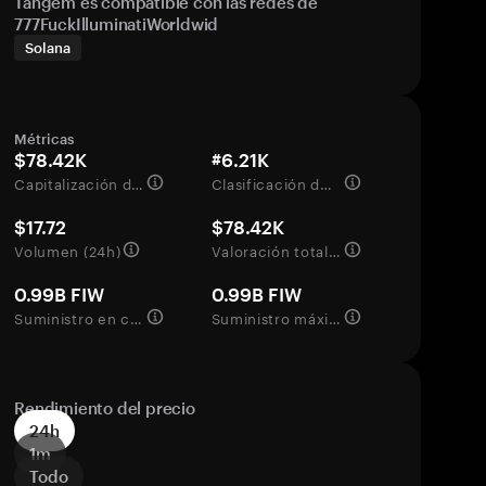
Tangem es compatible con las redes de
777FuckIlluminatiWorldwid
Solana
Métricas
$78.42K
#6.21K
Capitalización de mercado
Clasificación del mercado
$17.72
$78.42K
Volumen (24h)
Valoración totalmente diluida
0.99B FIW
0.99B FIW
Suministro en circulación
Suministro máximo
Rendimiento del precio
24h
1m
Todo