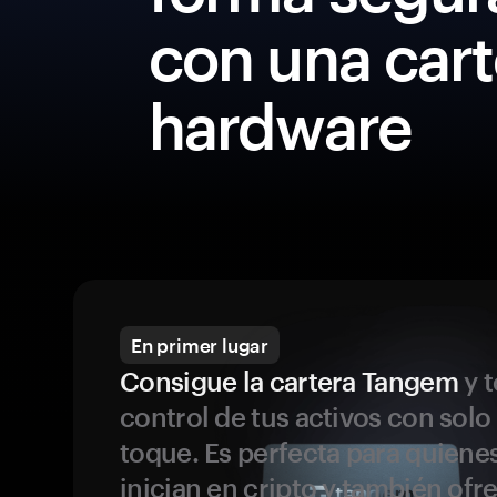
con una cart
hardware
En primer lugar
Consigue la cartera Tangem
y t
control de tus activos con solo
toque. Es perfecta para quiene
inician en cripto y también ofr