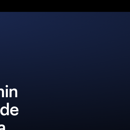
min
 de
a