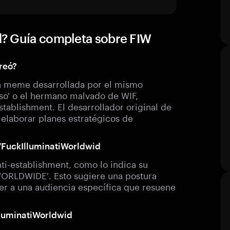
d? Guía completa sobre FIW
reó?
a meme desarrollada por el mismo
so' o el hermano malvado de WIF,
tablishment. El desarrollador original de
 elaborar planes estratégicos de
77FuckIlluminatiWorldwid
ti-establishment, como lo indica su
WORLDWIDE'. Esto sugiere una postura
aer a una audiencia específica que resuene
lluminatiWorldwid