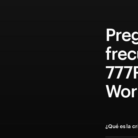
Pre
fre
777F
Wor
¿Qué es la c