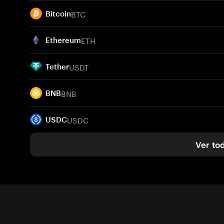
BTC
Bitcoin
ETH
Ethereum
USDT
Tether
BNB
BNB
USDC
USDC
Ver to