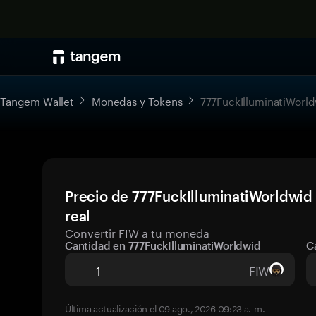
Tangem Wallet
Monedas y Tokens
777FuckIlluminatiWorl
Precio de 777FuckIlluminatiWorldwid
real
Convertir FIW a tu moneda
Cantidad en 777FuckIlluminatiWorldwid
C
FIW
Última actualización el 09 ago., 2026 09:23 a. m.