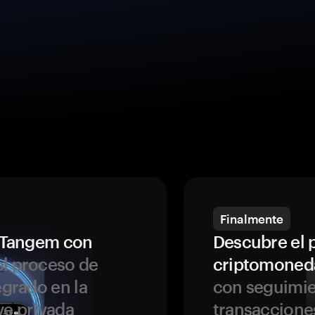
Finalmente
a Tangem con
Descubre el 
l proceso de
criptomoned
egrado en la
con seguimie
ve privada
transaccione