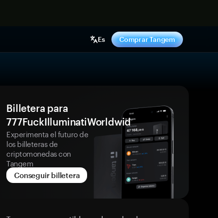
hora
Es
Comprar Tangem
Billetera para
777FuckIlluminatiWorldwid
Experimenta el futuro de
los billeteras de
criptomonedas con
Tangem
Conseguir billetera