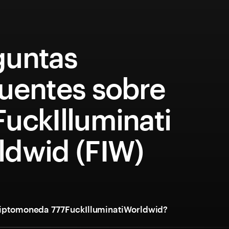
guntas
cuentes sobre
uckIlluminati
ldwid (FIW)
riptomoneda 777FuckIlluminatiWorldwid?