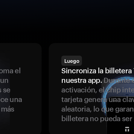
Luego
oma el
Sincroniza la billeter
 un
nuestra app.
Durante e
s se
activación, el chip int
ece una
tarjeta genera una cla
s más
aleatoria, lo que garan
billetera no pueda se