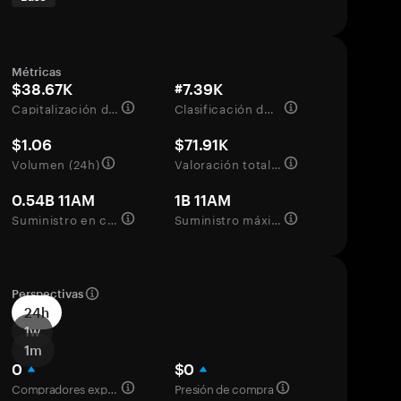
Métricas
$38.67K
#7.39K
Capitalización de mercado
Clasificación del mercado
$1.06
$71.91K
Volumen (24h)
Valoración totalmente diluida
0.54B 11AM
1B 11AM
Suministro en circulación
Suministro máximo
Perspectivas
24h
1w
1m
0
$0
Compradores experimentados
Presión de compra