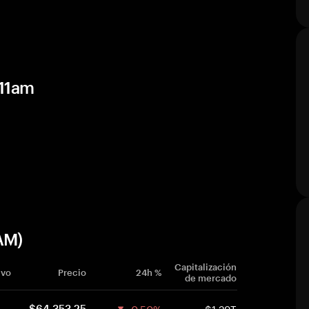
 11am
AM)
Capitalización
ivo
Precio
24h %
de mercado
-0.50%
$1.29T
$64,353.25