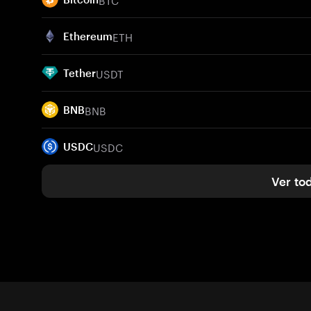
ETH
Ethereum
USDT
Tether
BNB
BNB
USDC
USDC
Ver to