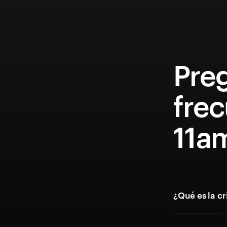
Pre
fre
11a
¿Qué es la c