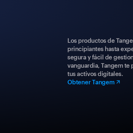
Los productos de Tange
principiantes hasta expe
segura y fácil de gestio
vanguardia, Tangem te p
tus activos digitales.
Obtener Tangem