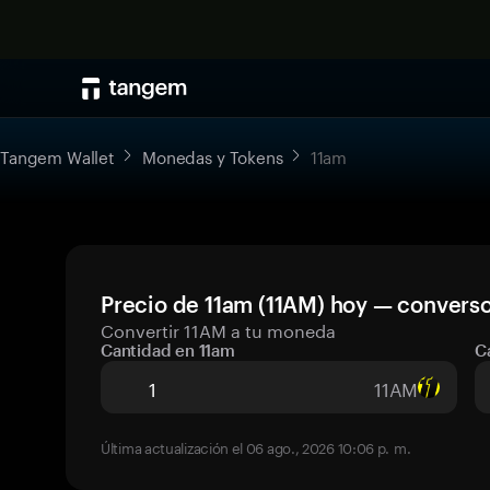
Tangem Wallet
Monedas y Tokens
11am
Precio de 11am (11AM) hoy — converso
Convertir 11AM a tu moneda
Cantidad en 11am
C
11AM
Última actualización el 06 ago., 2026 10:06 p. m.