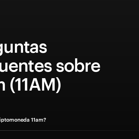
guntas
cuentes sobre
m (11AM)
riptomoneda 11am?