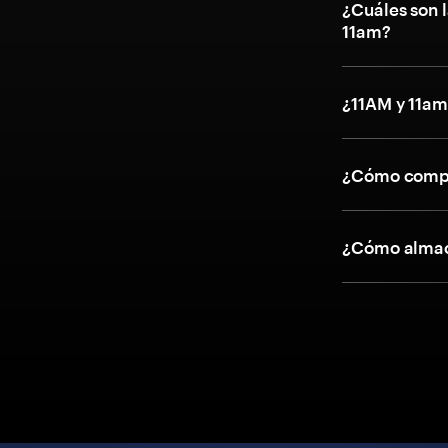
¿Cuáles son l
11am?
¿11AM y 11am
¿Cómo compr
¿Cómo almac