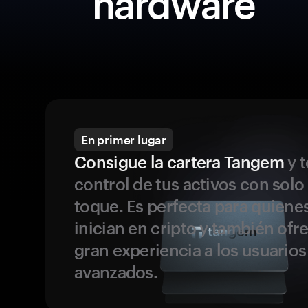
hardware
En primer lugar
Consigue la cartera Tangem
y t
control de tus activos con solo
toque. Es perfecta para quiene
inician en cripto y también ofr
gran experiencia a los usuario
avanzados.