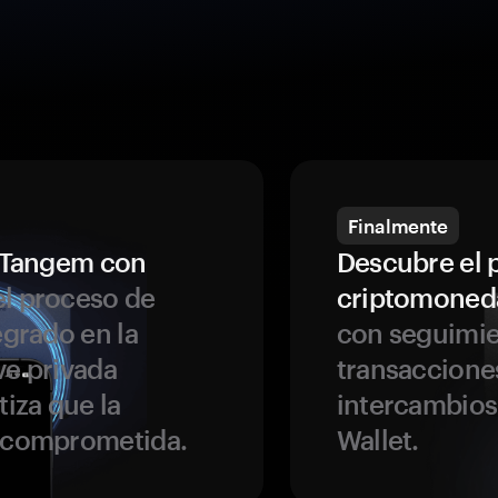
Finalmente
a Tangem con
Descubre el 
l proceso de
criptomoned
egrado en la
con seguimie
ve privada
transaccione
tiza que la
intercambios
r comprometida.
Wallet.