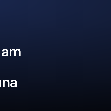
1am
una