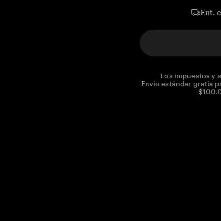
Ent. 
Los impuestos y a
Envío estándar gratis p
$100.0
Reg. No CHE-390.112.525
Global Headquarters, Tangem AG
Baarerstrasse 10
,
6300 Zug
,
Switzerland
support@tangem.com