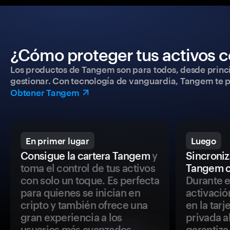
¿Cómo proteger tus activos c
Los productos de Tangem son para todos, desde princip
gestionar. Con tecnología de vanguardia, Tangem te pe
Obtener Tangem
En primer lugar
Luego
Consigue la cartera Tangem
y
Sincroniza
toma el control de tus activos
Tangem c
con solo un toque. Es perfecta
Durante e
para quienes se inician en
activació
cripto y también ofrece una
en la tar
gran experiencia a los
privada a
usuarios más avanzados.
garantiza 