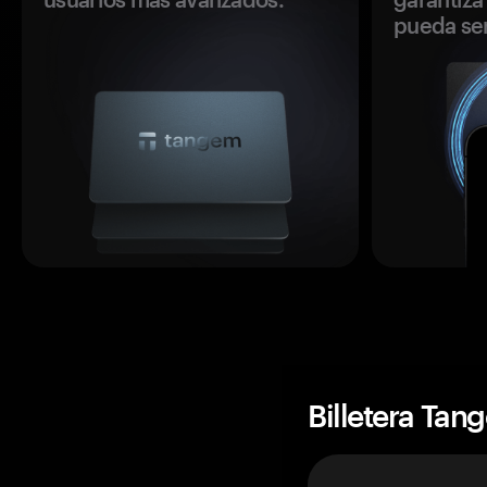
pueda se
Billetera Tan