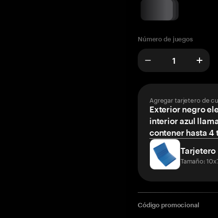
Número de juegos
Agregar tarjetero de c
Exterior negro el
interior azul llam
contener hasta 4 t
Tarjetero
Tamaño: 10x
Código promocional