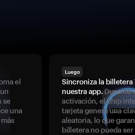
Luego
oma el
Sincroniza la billeter
 un
nuestra app.
Durante e
s se
activación, el chip int
ece una
tarjeta genera una cla
s más
aleatoria, lo que garan
billetera no pueda se