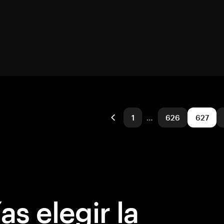
1
…
626
627
s elegir la