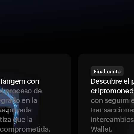
Finalmente
a Tangem con
Descubre el 
l proceso de
criptomoned
egrado en la
con seguimie
ve privada
transaccione
tiza que la
intercambios
r comprometida.
Wallet.