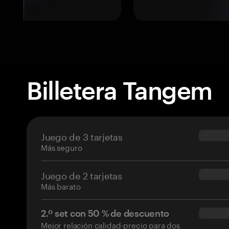
Billetera Tangem
Juego de 3 tarjetas
$69.90
Más seguro
Juego de 2 tarjetas
$54.90
Más barato
2.º set con 50 % de descuento
$34.95
Mejor relación calidad-precio para dos