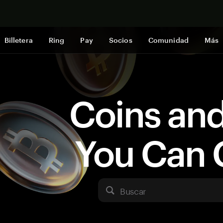
Comprar a
Billetera
Ring
Pay
Socios
Comunidad
Más
Coins an
You Can 
Buscar