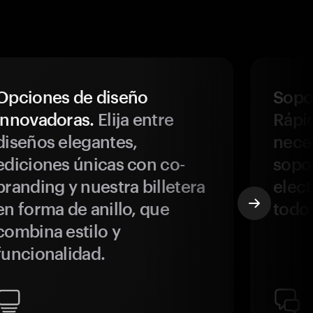
Opciones de diseño
Sopor
innovadoras.
Elija entre
Rápi
diseños elegantes,
neces
ediciones únicas con co-
sopo
branding y nuestra billetera
elect
en forma de anillo, que
todo
combina estilo y
funcionalidad.