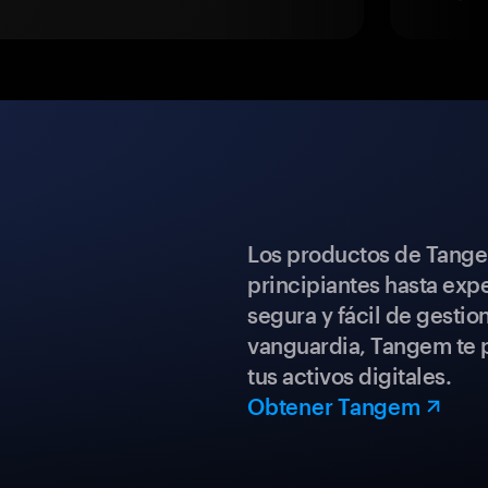
Los productos de Tange
principiantes hasta expe
segura y fácil de gestio
vanguardia, Tangem te p
tus activos digitales.
Obtener Tangem