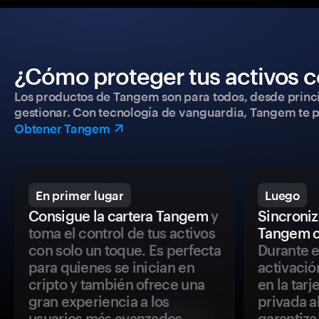
¿Cómo proteger tus activos c
Los productos de Tangem son para todos, desde princip
gestionar. Con tecnología de vanguardia, Tangem te pe
Obtener Tangem
En primer lugar
Luego
Consigue la cartera Tangem
y
Sincroniza
toma el control de tus activos
Tangem c
con solo un toque. Es perfecta
Durante e
para quienes se inician en
activació
cripto y también ofrece una
en la tar
gran experiencia a los
privada a
usuarios más avanzados.
garantiza 