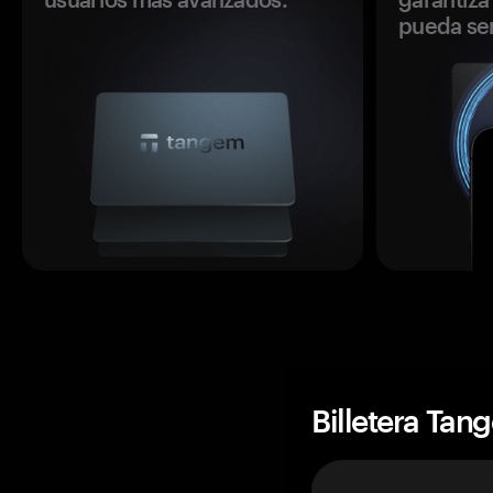
pueda se
Billetera Tan