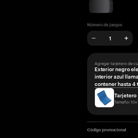
Número de juegos
Agregar tarjetero de c
Exterior negro el
interior azul llam
contener hasta 4 t
Tarjetero
Tamaño: 10x
Código promocional