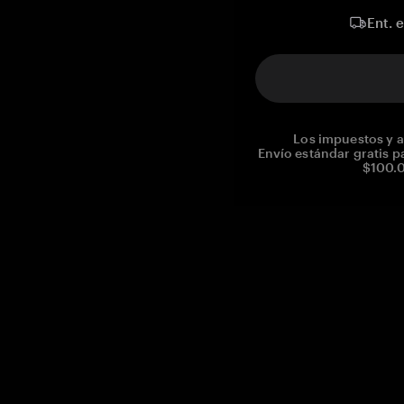
Ent. 
Los impuestos y a
Envío estándar gratis p
$100.0
Reg. No CHE-390.112.525
Global Headquarters, Tangem AG
Baarerstrasse 10
,
6300 Zug
,
Switzerland
support@tangem.com