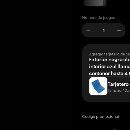
Número de juegos
Agregar tarjetero de c
Exterior negro el
interior azul llam
contener hasta 4 t
Tarjetero
Tamaño: 10x
Código promocional