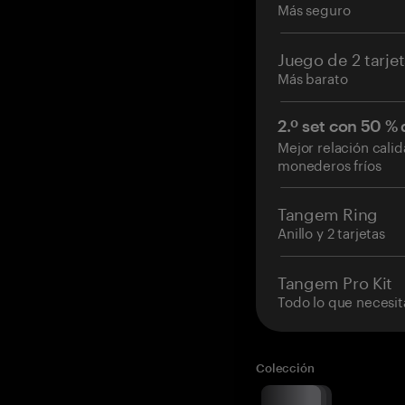
Más seguro
Juego de 2 tarje
Más barato
2.º set con 50 %
Mejor relación cali
monederos fríos
Tangem Ring
Anillo y 2 tarjetas
Tangem Pro Kit
Todo lo que necesit
Colección