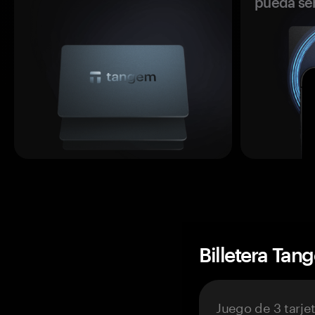
pueda se
Billetera Tan
Juego de 3 tarje