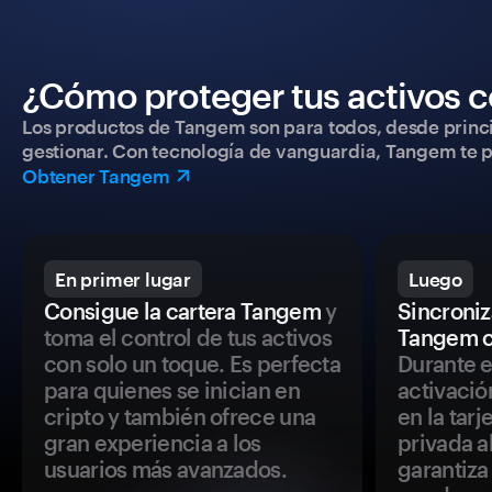
¿Cómo proteger tus activos c
Los productos de Tangem son para todos, desde princip
gestionar. Con tecnología de vanguardia, Tangem te pe
Obtener Tangem
En primer lugar
Luego
Consigue la cartera Tangem
y
Sincroniza
toma el control de tus activos
Tangem c
con solo un toque. Es perfecta
Durante e
para quienes se inician en
activació
cripto y también ofrece una
en la tar
gran experiencia a los
privada a
usuarios más avanzados.
garantiza 