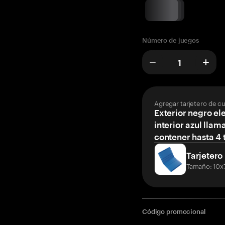
Número de juegos
Agregar tarjetero de c
Exterior negro el
interior azul llam
contener hasta 4 t
Tarjetero
Tamaño: 10x
Código promocional