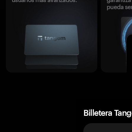
pueda se
Billetera Tan