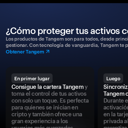
¿Cómo proteger tus activos c
Los productos de Tangem son para todos, desde princip
gestionar. Con tecnología de vanguardia, Tangem te pe
Obtener Tangem
En primer lugar
Luego
Consigue la cartera Tangem
y
Sincroniza
toma el control de tus activos
Tangem c
con solo un toque. Es perfecta
Durante e
para quienes se inician en
activació
cripto y también ofrece una
en la tar
gran experiencia a los
privada a
usuarios más avanzados.
garantiza 