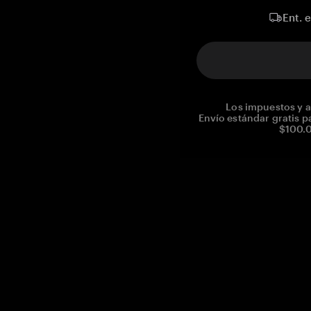
Ent. 
Los impuestos y a
Envío estándar gratis p
$100.0
Reg. No CHE-390.112.525
Global Headquarters, Tangem AG
Baarerstrasse 10
,
6300 Zug
,
Switzerland
support@tangem.com