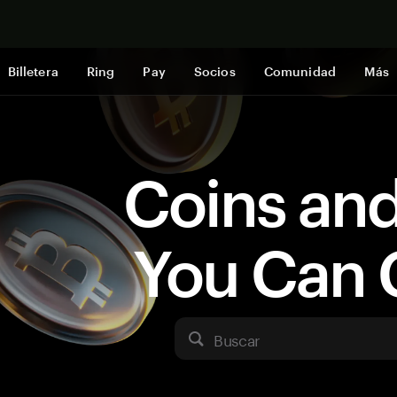
Comprar a
Billetera
Ring
Pay
Socios
Comunidad
Más
Coins an
You Can 
Buscar