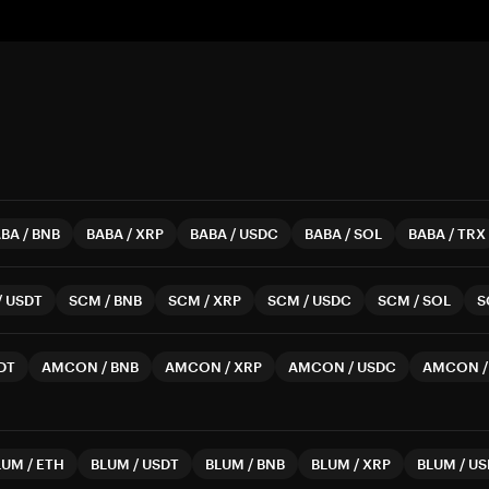
ABA
/
BNB
BABA
/
XRP
BABA
/
USDC
BABA
/
SOL
BABA
/
TRX
/
USDT
SCM
/
BNB
SCM
/
XRP
SCM
/
USDC
SCM
/
SOL
S
DT
AMCON
/
BNB
AMCON
/
XRP
AMCON
/
USDC
AMCON
LUM
/
ETH
BLUM
/
USDT
BLUM
/
BNB
BLUM
/
XRP
BLUM
/
US