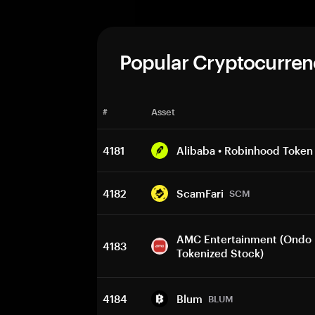
Popular Cryptocurren
#
Asset
4181
Alibaba • Robinhood Token
4182
ScamFari
SCM
AMC Entertainment (Ondo
4183
Tokenized Stock)
4184
Blum
BLUM