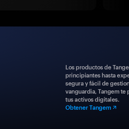
Los productos de Tange
principiantes hasta expe
segura y fácil de gestio
vanguardia, Tangem te p
tus activos digitales.
Obtener Tangem