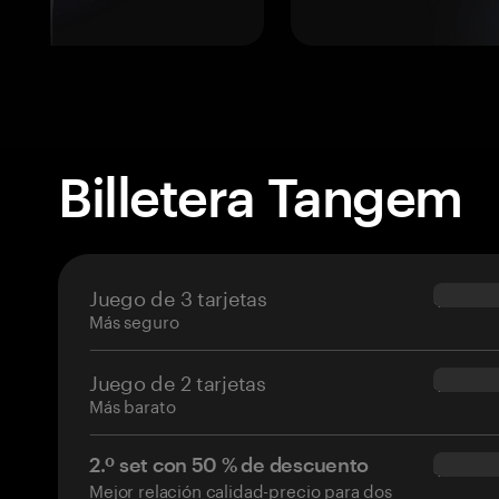
Billetera Tangem
Juego de 3 tarjetas
$69.90
Más seguro
Juego de 2 tarjetas
$54.90
Más barato
2.º set con 50 % de descuento
$34.95
Mejor relación calidad-precio para dos