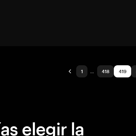
1
…
418
419
s elegir la