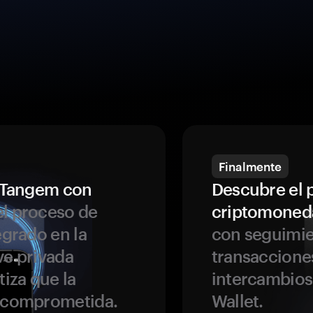
Finalmente
a Tangem con
Descubre el 
l proceso de
criptomoned
egrado en la
con seguimie
ve privada
transaccione
tiza que la
intercambios
r comprometida.
Wallet.