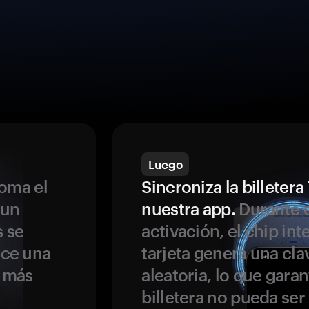
Luego
oma el
Sincroniza la billeter
 un
nuestra app.
Durante e
s se
activación, el chip int
ece una
tarjeta genera una cla
s más
aleatoria, lo que garan
billetera no pueda se