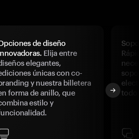
Opciones de diseño
Sopor
innovadoras.
Elija entre
Rápi
diseños elegantes,
neces
ediciones únicas con co-
sopo
branding y nuestra billetera
elect
en forma de anillo, que
todo
combina estilo y
funcionalidad.