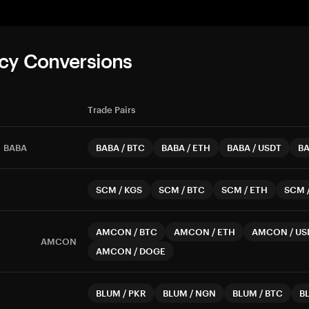
cy Conversions
Trade Pairs
BABA
BABA
/
BTC
BABA
/
ETH
BABA
/
USDT
B
SCM
/
KGS
SCM
/
BTC
SCM
/
ETH
SCM
AMCON
/
BTC
AMCON
/
ETH
AMCON
/
US
AMCON
AMCON
/
DOGE
BLUM
/
PKR
BLUM
/
NGN
BLUM
/
BTC
B