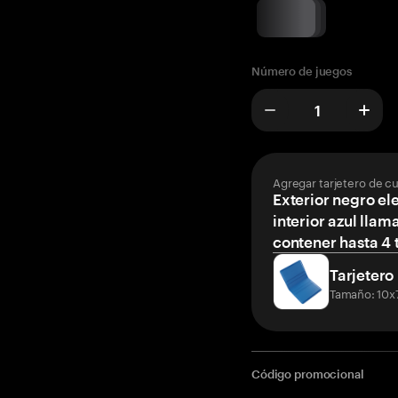
Número de juegos
Agregar tarjetero de c
Exterior negro el
interior azul llam
contener hasta 4 t
Tarjetero
Tamaño: 10x
Código promocional