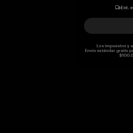
Ent. 
Los impuestos y a
Envío estándar gratis p
$100.0
Reg. No CHE-390.112.525
Global Headquarters, Tangem AG
Baarerstrasse 10
,
6300 Zug
,
Switzerland
support@tangem.com