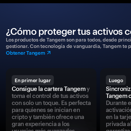
¿Cómo proteger tus activos c
Los productos de Tangem son para todos, desde princip
gestionar. Con tecnología de vanguardia, Tangem te pe
Obtener Tangem
En primer lugar
Luego
Consigue la cartera Tangem
y
Sincroniza
toma el control de tus activos
Tangem c
con solo un toque. Es perfecta
Durante e
para quienes se inician en
activació
cripto y también ofrece una
en la tar
gran experiencia a los
privada a
usuarios más avanzados.
garantiza 