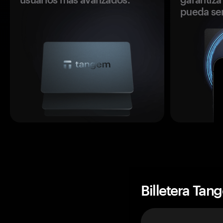
pueda se
Billetera Tan